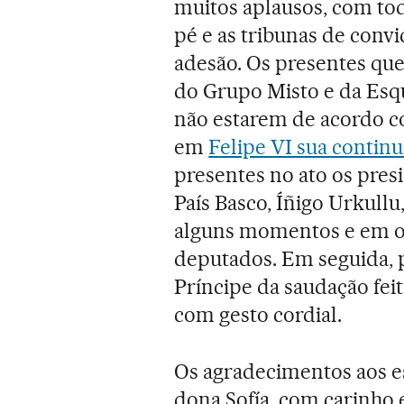
muitos aplausos, com to
pé e as tribunas de con
adesão. Os presentes quer
do Grupo Misto e da Esq
não estarem de acordo c
em
Felipe VI sua contin
presentes no ato os pres
País Basco, Íñigo Urkul
alguns momentos e em o
deputados. Em seguida,
Príncipe da saudação feit
com gesto cordial.
Os agradecimentos aos es
dona Sofía, com carinho 