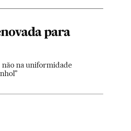
enovada para
 e não na uniformidade
anhol”