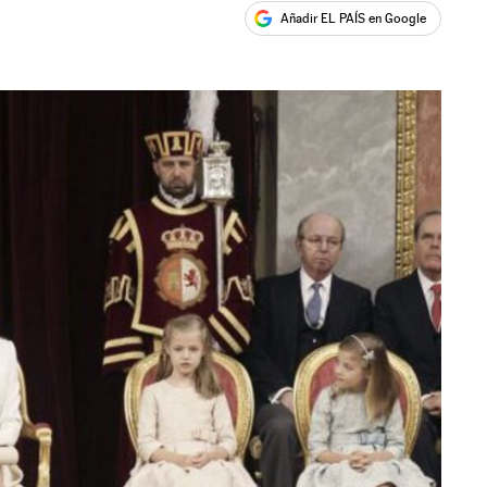
Añadir EL PAÍS en Google
ales