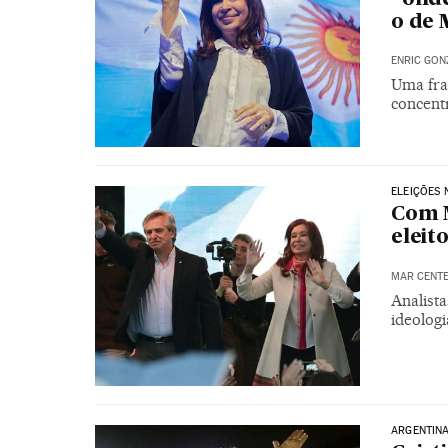
o de 
ENRIC GON
Uma fra
concentr
ELEIÇÕES 
Com M
eleit
MAR CENT
Analist
ideolog
ARGENTIN