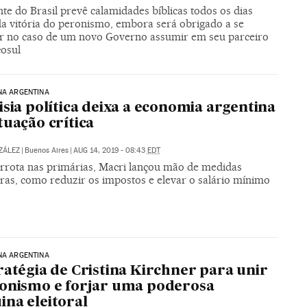
te do Brasil prevê calamidades bíblicas todos os dias
da vitória do peronismo, embora será obrigado a se
r no caso de um novo Governo assumir em seu parceiro
osul
NA ARGENTINA
isia política deixa a economia argentina
tuação crítica
ZÁLEZ
|
Buenos Aires
|
AUG 14, 2019 - 08:43
EDT
rrota nas primárias, Macri lançou mão de medidas
iras, como reduzir os impostos e elevar o salário mínimo
NA ARGENTINA
ratégia de Cristina Kirchner para unir
onismo e forjar uma poderosa
na eleitoral