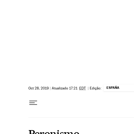
Pular para o conteúdo
ESPAÑA
Oct 28, 2019
|
Atualizado 17:21
EDT
|
Edição:
Peronismo