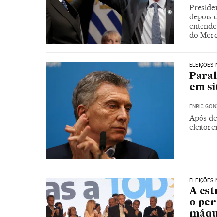
Presiden
depois 
entende
do Merc
ELEIÇÕES 
Paral
em si
ENRIC GON
Após de
eleitore
ELEIÇÕES 
A est
o per
máqui