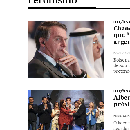
ELEIÇÕES 
Chanc
que “
argen
NAIARA G
Bolsonar
deixou 
pretende
ELEIÇÕES 
Alber
próxi
ENRIC GON
O líder 
acordar