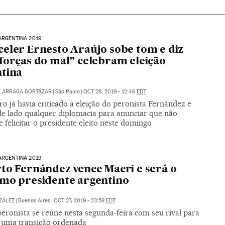
ARGENTINA 2019
eler Ernesto Araújo sobe tom e diz
forças do mal” celebram eleição
tina
ALARRAGA GORTÁZAR
|
São Paulo
|
OCT 28, 2019 - 12:46
EDT
o já havia criticado a eleição do peronista Fernández e
de lado qualquer diplomacia para anunciar que não
 felicitar o presidente eleito neste domingo
ARGENTINA 2019
to Fernández vence Macri e será o
mo presidente argentino
ZÁLEZ
|
Buenos Aires
|
OCT 27, 2019 - 23:58
EDT
peronista se reúne nesta segunda-feira com seu rival para
 uma transição ordenada