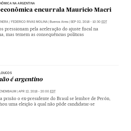
NÔMICA NA ARGENTINA
 econômica encurrala Mauricio Macri
ENERA
/
FEDERICO RIVAS MOLINA
|
Buenos Aires
|
SEP 02, 2018 - 10:30
EDT
s pressionam pela aceleração do ajuste fiscal na
na, mas temem as consequências políticas
 LOUCOS
não é argentino
TENEMBAUM
|
APR 12, 2018 - 20:00
EDT
a prisão o ex-presidente do Brasil se lembre de Perón,
hou uma eleição à qual não pôde candidatar-se