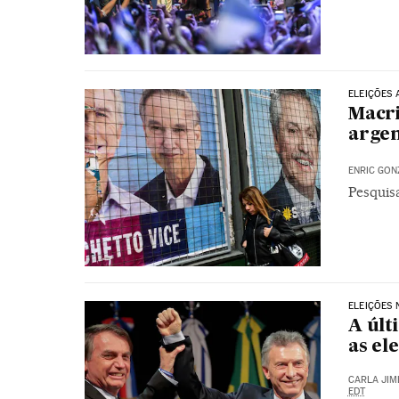
ELEIÇÕES 
Macri
argen
ENRIC GON
Pesquis
ELEIÇÕES 
A últ
as el
CARLA JIM
EDT