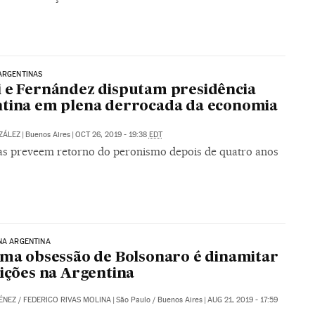
ARGENTINAS
 e Fernández disputam presidência
tina em plena derrocada da economia
ZÁLEZ
|
Buenos Aires
|
OCT 26, 2019 - 19:38
EDT
as preveem retorno do peronismo depois de quatro anos
NA ARGENTINA
ima obsessão de Bolsonaro é dinamitar
eições na Argentina
ÉNEZ
/
FEDERICO RIVAS MOLINA
|
São Paulo / Buenos Aires
|
AUG 21, 2019 - 17:59