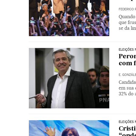
FEDERICO 
Quando 
que frus
se da li
ELEIÇÕES 
Peron
com f
E. GONZÁL
Candida
em sua 
32% do 
ELEIÇÕES 
Crist
“onde