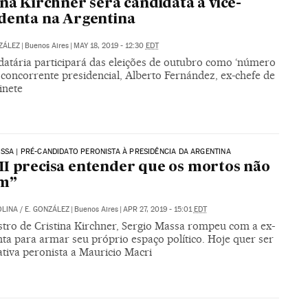
ina Kirchner será candidata a vice-
denta na Argentina
ZÁLEZ
|
Buenos Aires
|
MAY 18, 2019 - 12:30
EDT
atária participará das eleições de outubro como ‘número
 concorrente presidencial, Alberto Fernández, ex-chefe de
inete
SSA | PRÉ-CANDIDATO PERONISTA À PRESIDÊNCIA DA ARGENTINA
I precisa entender que os mortos não
m”
OLINA
/
E. GONZÁLEZ
|
Buenos Aires
|
APR 27, 2019 - 15:01
EDT
stro de Cristina Kirchner, Sergio Massa rompeu com a ex-
ta para armar seu próprio espaço político. Hoje quer ser
ativa peronista a Mauricio Macri