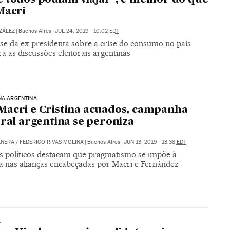
Macri
ZÁLEZ
|
Buenos Aires
|
JUL 24, 2019 - 10:02
EDT
se da ex-presidenta sobre a crise do consumo no país
a as discussões eleitorais argentinas
NA ARGENTINA
acri e Cristina acuados, campanha
oral argentina se peroniza
ENERA
/
FEDERICO RIVAS MOLINA
|
Buenos Aires
|
JUN 13, 2019 - 13:38
EDT
as políticos destacam que pragmatismo se impõe à
ia nas alianças encabeçadas por Macri e Fernández
A