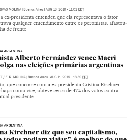
RIVAS MOLINA
|
Buenos Aires
|
AUG 13, 2019 - 11:02
EDT
a ex-presidenta entendeu que ela representava o fator
trava qualquer entendimento entre os peronistas, afastou-
nha de frente
NA ARGENTINA
ista Alberto Fernández vence Macri
olga nas eleições primárias argentinas
EZ
/
F. R. MOLINA
|
Buenos Aires
|
AUG 11, 2019 - 18:39
EDT
to, que concorre com a ex-presidenta Cristina Kirchner
chapa como vice, obteve cerca de 47% dos votos contra
atual presidente
NA ARGENTINA
ina Kirchner diz que seu capitalismo,
 todos podiam viajar”, é melhor do que