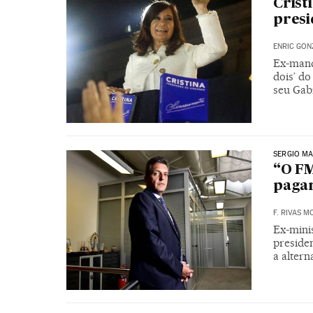
Crist
presi
ENRIC GON
Ex-mand
dois’ do
seu Gab
SERGIO MA
“O FM
paga
F. RIVAS M
Ex-mini
presiden
a altern