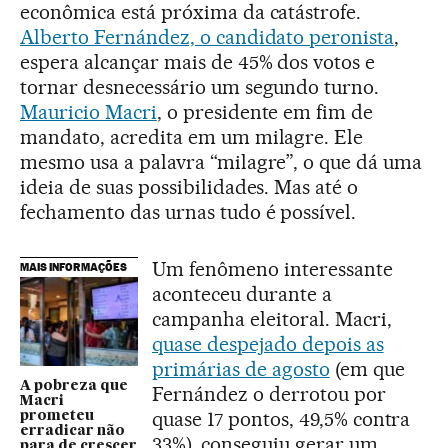
econômica está próxima da catástrofe.
Alberto Fernández, o candidato peronista
,
espera alcançar mais de 45% dos votos e
tornar desnecessário um segundo turno.
Mauricio Macri
, o presidente em fim de
mandato, acredita em um milagre. Ele
mesmo usa a palavra “milagre”, o que dá uma
ideia de suas possibilidades. Mas até o
fechamento das urnas tudo é possível.
Um fenômeno interessante
MAIS INFORMAÇÕES
aconteceu durante a
campanha eleitoral. Macri,
quase despejado depois as
primárias de agosto
(em que
A pobreza que
Fernández o derrotou por
Macri
quase 17 pontos, 49,5% contra
prometeu
erradicar não
33%), conseguiu gerar um
para de crescer