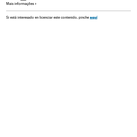
Mais informações
América Latina
Ideologias
América
Política
aquí
Si está interesado en licenciar este contenido, pinche