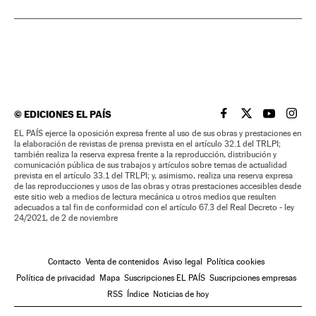
©
EDICIONES EL PAÍS
EL PAÍS BRASIL EN
EL PAÍS BRASI
EL PAÍS B
EL PA
EL PAÍS ejerce la oposición expresa frente al uso de sus obras y prestaciones en
la elaboración de revistas de prensa prevista en el artículo 32.1 del TRLPI;
también realiza la reserva expresa frente a la reproducción, distribución y
comunicación pública de sus trabajos y artículos sobre temas de actualidad
prevista en el artículo 33.1 del TRLPI; y, asimismo, realiza una reserva expresa
de las reproducciones y usos de las obras y otras prestaciones accesibles desde
este sitio web a medios de lectura mecánica u otros medios que resulten
adecuados a tal fin de conformidad con el artículo 67.3 del Real Decreto - ley
24/2021, de 2 de noviembre
Contacto
Venta de contenidos
Aviso legal
Política cookies
Política de privacidad
Mapa
Suscripciones EL PAÍS
Suscripciones empresas
RSS
Índice
Noticias de hoy