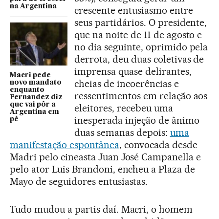
na Argentina
crescente entusiasmo entre
seus partidários. O presidente,
que na noite de 11 de agosto e
no dia seguinte, oprimido pela
derrota, deu duas coletivas de
imprensa quase delirantes,
Macri pede
cheias de incoerências e
novo mandato
enquanto
ressentimentos em relação aos
Fernandez diz
que vai pôr a
eleitores, recebeu uma
Argentina em
inesperada injeção de ânimo
pé
duas semanas depois:
uma
manifestação espontânea
, convocada desde
Madri pelo cineasta Juan José Campanella e
pelo ator Luis Brandoni, encheu a Plaza de
Mayo de seguidores entusiastas.
Tudo mudou a partis daí. Macri, o homem