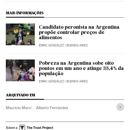
MAIS INFORMAÇÕES
Candidato peronista na Argentina
propõe controlar preços de
alimentos
ENRIC GONZÁLEZ
| BUENOS AIRES
Pobreza na Argentina sobe oito
pontos em um ano e atinge 35,4% da
população
ENRIC GONZÁLEZ
| BUENOS AIRES
ARQUIVADO EM
Mauricio Macri
Alberto Fernández
Cristina Fernández de Kirchner
Eleições Argentina
Argentina
Peronismo
Eleições
América do Sul
Adere a