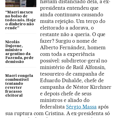
haviam distanciado dela, a ex-
presidenta entendeu que
“Macri mexeu
ainda continuava causando
no bolso de
muita rejeição. Um terço do
todos nós. Hoje
o dinheiro não
eleitorado a adorava, o
rende”
restante não a queria. O que
fazer? Surgiu o nome de
Nicolás
Dujovne,
Alberto Fernández, homem
ministro
com toda a experiência
argentino da
Fazenda, pede
possível: subdiretor-geral no
demissão
ministério de Raúl Alfonsín,
tesoureiro de campanha de
Macri congela
Eduardo Duhalde, chefe de
combustível
tentando
campanha de Néstor Kirchner
reverter
fracasso
e depois chefe de seus
eleitoral
ministros e aliado do
federalista
Sérgio Massa
após
sua ruptura com Cristina. A ex-presidenta só