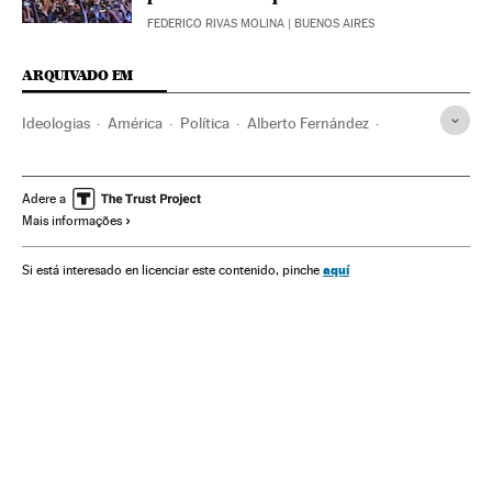
FEDERICO RIVAS MOLINA
| BUENOS AIRES
ARQUIVADO EM
Ideologias
América
Política
Alberto Fernández
Mauricio Macri
Cristina Fernández de Kirchner
Argentina
Kirchnerismo
Eleições Argentina
Eleições
Adere a
Mais informações
América do Sul
América Latina
aquí
Si está interesado en licenciar este contenido, pinche