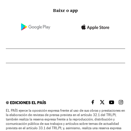
Baixe o app
©
EDICIONES EL PAÍS
EL PAÍS BRASIL EN
EL PAÍS BRASI
EL PAÍS B
EL PA
EL PAÍS ejerce la oposición expresa frente al uso de sus obras y prestaciones en
la elaboración de revistas de prensa prevista en el artículo 32.1 del TRLPI;
también realiza la reserva expresa frente a la reproducción, distribución y
comunicación pública de sus trabajos y artículos sobre temas de actualidad
prevista en el artículo 33.1 del TRLPI; y, asimismo, realiza una reserva expresa