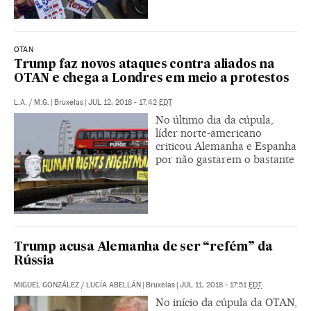
OTAN
Trump faz novos ataques contra aliados na
OTAN e chega a Londres em meio a protestos
L.A.
/
M.G.
|
Bruxelas
|
JUL 12, 2018 - 17:42
EDT
No último dia da cúpula,
líder norte-americano
criticou Alemanha e Espanha
por não gastarem o bastante
Trump acusa Alemanha de ser “refém” da
Rússia
MIGUEL GONZÁLEZ
/
LUCÍA ABELLÁN
|
Bruxelas
|
JUL 11, 2018 - 17:51
EDT
No início da cúpula da OTAN,