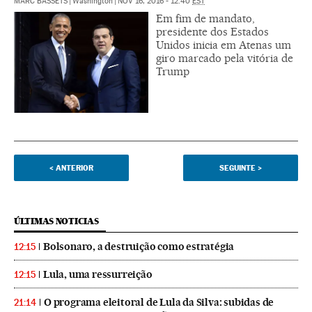
MARC BASSETS
|
Washington
|
NOV 16, 2016 - 12:40
EST
Em fim de mandato,
presidente dos Estados
Unidos inicia em Atenas um
giro marcado pela vitória de
Trump
<
ANTERIOR
SEGUINTE
>
ÚLTIMAS NOTICIAS
Bolsonaro, a destruição como estratégia
12:15
Lula, uma ressurreição
12:15
O programa eleitoral de Lula da Silva: subidas de
21:14