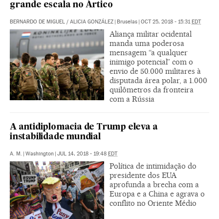
grande escala no Ártico
BERNARDO DE MIGUEL
/
ALICIA GONZÁLEZ
|
Bruselas
|
OCT 25, 2018 - 15:31
EDT
Aliança militar ocidental
manda uma poderosa
mensagem “a qualquer
inimigo potencial” com o
envio de 50.000 militares à
disputada área polar, a 1.000
quilômetros da fronteira
com a Rússia
A antidiplomacia de Trump eleva a
instabilidade mundial
A. M.
|
Washington
|
JUL 14, 2018 - 19:48
EDT
Política de intimidação do
presidente dos EUA
aprofunda a brecha com a
Europa e a China e agrava o
conflito no Oriente Médio