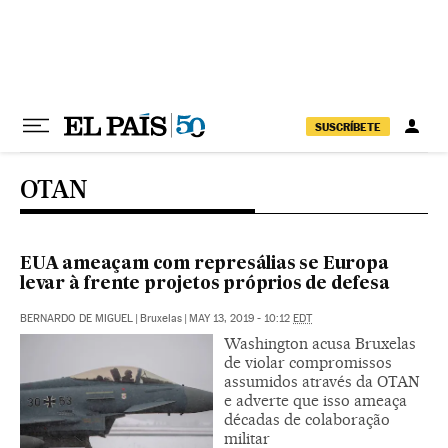
Pular para o conteúdo
SUSCRÍBETE
OTAN
EUA ameaçam com represálias se Europa
levar à frente projetos próprios de defesa
BERNARDO DE MIGUEL
|
Bruxelas
|
MAY 13, 2019 - 10:12
EDT
Washington acusa Bruxelas
de violar compromissos
assumidos através da OTAN
e adverte que isso ameaça
décadas de colaboração
militar