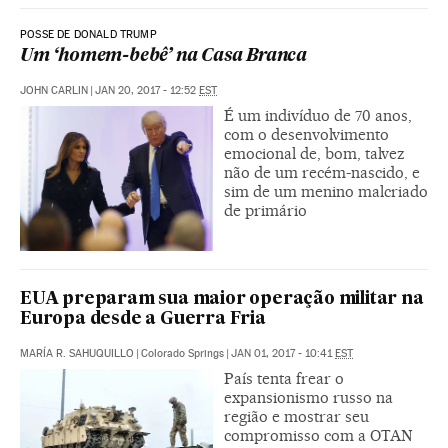
POSSE DE DONALD TRUMP
Um ‘homem-bebê’ na Casa Branca
JOHN CARLIN
|
JAN 20, 2017 - 12:52
EST
É um indivíduo de 70 anos,
com o desenvolvimento
emocional de, bom, talvez
não de um recém-nascido, e
sim de um menino malcriado
de primário
EUA preparam sua maior operação militar na
Europa desde a Guerra Fria
MARÍA R. SAHUQUILLO
|
Colorado Springs
|
JAN 01, 2017 - 10:41
EST
País tenta frear o
expansionismo russo na
região e mostrar seu
compromisso com a OTAN