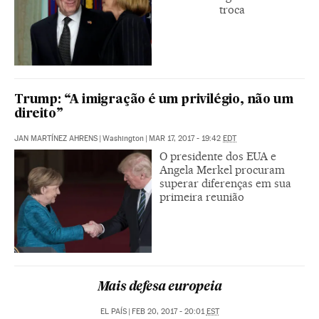
troca
Trump: “A imigração é um privilégio, não um
direito”
JAN MARTÍNEZ AHRENS
|
Washington
|
MAR 17, 2017 - 19:42
EDT
O presidente dos EUA e
Angela Merkel procuram
superar diferenças em sua
primeira reunião
Mais defesa europeia
EL PAÍS
|
FEB 20, 2017 - 20:01
EST