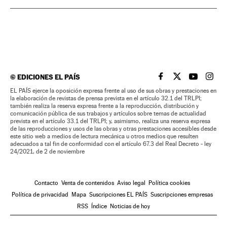
©
EDICIONES EL PAÍS
EL PAÍS BRASIL EN
EL PAÍS BRASI
EL PAÍS B
EL PA
EL PAÍS ejerce la oposición expresa frente al uso de sus obras y prestaciones en
la elaboración de revistas de prensa prevista en el artículo 32.1 del TRLPI;
también realiza la reserva expresa frente a la reproducción, distribución y
comunicación pública de sus trabajos y artículos sobre temas de actualidad
prevista en el artículo 33.1 del TRLPI; y, asimismo, realiza una reserva expresa
de las reproducciones y usos de las obras y otras prestaciones accesibles desde
este sitio web a medios de lectura mecánica u otros medios que resulten
adecuados a tal fin de conformidad con el artículo 67.3 del Real Decreto - ley
24/2021, de 2 de noviembre
Contacto
Venta de contenidos
Aviso legal
Política cookies
Política de privacidad
Mapa
Suscripciones EL PAÍS
Suscripciones empresas
RSS
Índice
Noticias de hoy