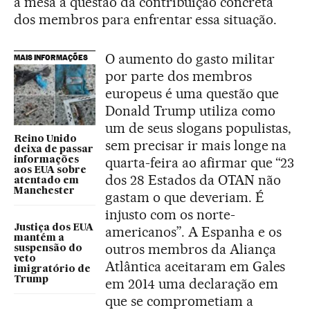
a mesa a questão da contribuição concreta
dos membros para enfrentar essa situação.
O aumento do gasto militar
MAIS INFORMAÇÕES
por parte dos membros
europeus é uma questão que
Donald Trump utiliza como
um de seus slogans populistas,
Reino Unido
sem precisar ir mais longe na
deixa de passar
quarta-feira ao afirmar que “23
informações
aos EUA sobre
dos 28 Estados da OTAN não
atentado em
Manchester
gastam o que deveriam. É
injusto com os norte-
Justiça dos EUA
americanos”. A Espanha e os
mantém a
outros membros da Aliança
suspensão do
veto
Atlântica aceitaram em Gales
imigratório de
Trump
em 2014 uma declaração em
que se comprometiam a