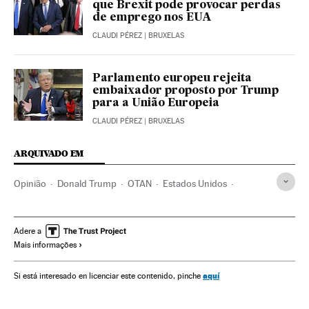
que Brexit pode provocar perdas
de emprego nos EUA
CLAUDI PÉREZ
| BRUXELAS
Parlamento europeu rejeita
embaixador proposto por Trump
para a União Europeia
CLAUDI PÉREZ
| BRUXELAS
ARQUIVADO EM
Opinião
Donald Trump
OTAN
Estados Unidos
América do Norte
Defesa
América
Organizações internacionais
Política
Espanha
Adere a
Mais informações
Relações exteriores
aquí
Si está interesado en licenciar este contenido, pinche