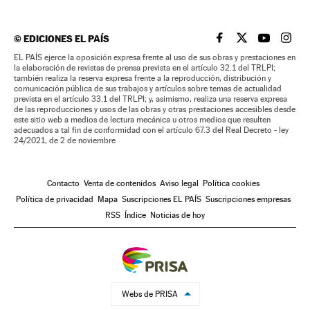
©
EDICIONES EL PAÍS
EL PAÍS BRASIL EN
EL PAÍS BRASI
EL PAÍS B
EL PA
EL PAÍS ejerce la oposición expresa frente al uso de sus obras y prestaciones en
la elaboración de revistas de prensa prevista en el artículo 32.1 del TRLPI;
también realiza la reserva expresa frente a la reproducción, distribución y
comunicación pública de sus trabajos y artículos sobre temas de actualidad
prevista en el artículo 33.1 del TRLPI; y, asimismo, realiza una reserva expresa
de las reproducciones y usos de las obras y otras prestaciones accesibles desde
este sitio web a medios de lectura mecánica u otros medios que resulten
adecuados a tal fin de conformidad con el artículo 67.3 del Real Decreto - ley
24/2021, de 2 de noviembre
Contacto
Venta de contenidos
Aviso legal
Política cookies
Política de privacidad
Mapa
Suscripciones EL PAÍS
Suscripciones empresas
RSS
Índice
Noticias de hoy
Webs de PRISA