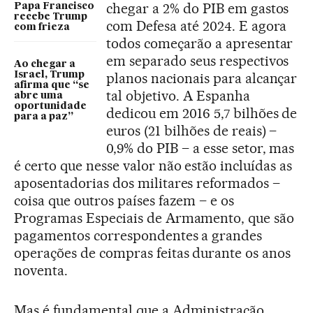
chegar a 2% do PIB em gastos
Papa Francisco
recebe Trump
com Defesa até 2024. E agora
com frieza
todos começarão a apresentar
em separado seus respectivos
Ao chegar a
planos nacionais para alcançar
Israel, Trump
afirma que “se
tal objetivo. A Espanha
abre uma
oportunidade
dedicou em 2016 5,7 bilhões de
para a paz”
euros (21 bilhões de reais) –
0,9% do PIB – a esse setor, mas
é certo que nesse valor não estão incluídas as
aposentadorias dos militares reformados –
coisa que outros países fazem – e os
Programas Especiais de Armamento, que são
pagamentos correspondentes a grandes
operações de compras feitas durante os anos
noventa.
Mas é fundamental que a Administração