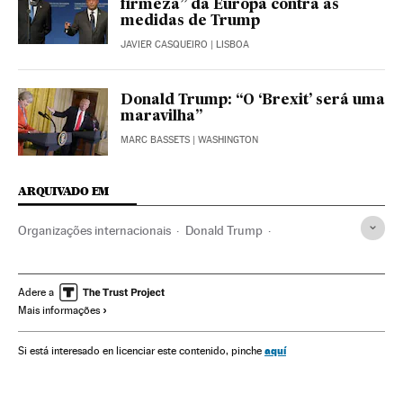
firmeza” da Europa contra as
medidas de Trump
JAVIER CASQUEIRO
| LISBOA
Donald Trump: “O ‘Brexit’ será uma
maravilha”
MARC BASSETS
| WASHINGTON
ARQUIVADO EM
Organizações internacionais
Donald Trump
Europarlamentarios
Diplomacia
Parlamento Europeu
Embaixadas
Acordos internacionais
Adere a
Mais informações
Relações internacionais
União Europeia
Europa
Relações exteriores
Rex Tillerson
aquí
Si está interesado en licenciar este contenido, pinche