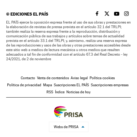
©
EDICIONES EL PAÍS
EL PAÍS BRASIL EN
EL PAÍS BRASI
EL PAÍS B
EL PA
EL PAÍS ejerce la oposición expresa frente al uso de sus obras y prestaciones en
la elaboración de revistas de prensa prevista en el artículo 32.1 del TRLPI;
también realiza la reserva expresa frente a la reproducción, distribución y
comunicación pública de sus trabajos y artículos sobre temas de actualidad
prevista en el artículo 33.1 del TRLPI; y, asimismo, realiza una reserva expresa
de las reproducciones y usos de las obras y otras prestaciones accesibles desde
este sitio web a medios de lectura mecánica u otros medios que resulten
adecuados a tal fin de conformidad con el artículo 67.3 del Real Decreto - ley
24/2021, de 2 de noviembre
Contacto
Venta de contenidos
Aviso legal
Política cookies
Política de privacidad
Mapa
Suscripciones EL PAÍS
Suscripciones empresas
RSS
Índice
Noticias de hoy
Webs de PRISA