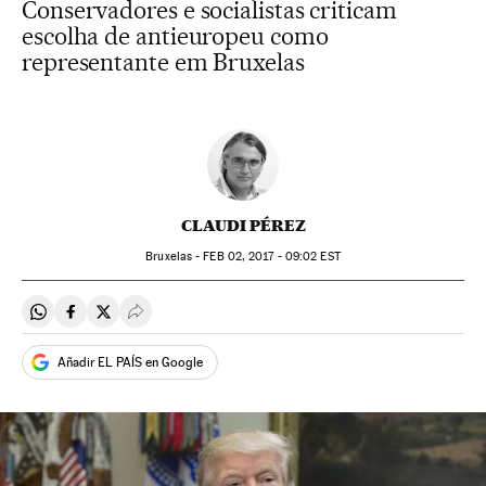
Conservadores e socialistas criticam
escolha de antieuropeu como
representante em Bruxelas
CLAUDI PÉREZ
Bruxelas -
FEB
02, 2017 - 09:02
EST
Compartir en Whatsapp
Compartir en Facebook
Compartir en Twitter
Desplegar Redes Sociales
Añadir EL PAÍS en Google