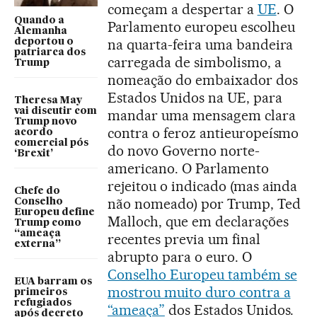
começam a despertar a
UE
. O
Quando a
Parlamento europeu escolheu
Alemanha
na quarta-feira uma bandeira
deportou o
patriarca dos
carregada de simbolismo, a
Trump
nomeação do embaixador dos
Estados Unidos na UE, para
Theresa May
vai discutir com
mandar uma mensagem clara
Trump novo
contra o feroz antieuropeísmo
acordo
comercial pós
do novo Governo norte-
‘Brexit’
americano. O Parlamento
rejeitou o indicado (mas ainda
Chefe do
não nomeado) por Trump, Ted
Conselho
Europeu define
Malloch, que em declarações
Trump como
“ameaça
recentes previa um final
externa”
abrupto para o euro. O
Conselho Europeu também se
EUA barram os
mostrou muito duro contra a
primeiros
refugiados
“ameaça”
dos Estados Unidos.
após decreto