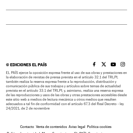
©
EDICIONES EL PAÍS
EL PAÍS BRASIL EN
EL PAÍS BRASI
EL PAÍS B
EL PA
EL PAÍS ejerce la oposición expresa frente al uso de sus obras y prestaciones en
la elaboración de revistas de prensa prevista en el artículo 32.1 del TRLPI;
también realiza la reserva expresa frente a la reproducción, distribución y
comunicación pública de sus trabajos y artículos sobre temas de actualidad
prevista en el artículo 33.1 del TRLPI; y, asimismo, realiza una reserva expresa
de las reproducciones y usos de las obras y otras prestaciones accesibles desde
este sitio web a medios de lectura mecánica u otros medios que resulten
adecuados a tal fin de conformidad con el artículo 67.3 del Real Decreto - ley
24/2021, de 2 de noviembre
Contacto
Venta de contenidos
Aviso legal
Política cookies