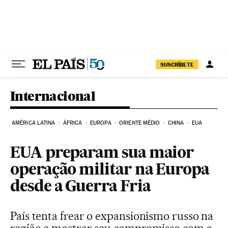
Pular para o conteúdo
SUSCRÍBETE
Internacional
AMÉRICA LATINA
ÁFRICA
EUROPA
ORIENTE MÉDIO
CHINA
EUA
EUA preparam sua maior
operação militar na Europa
desde a Guerra Fria
País tenta frear o expansionismo russo na