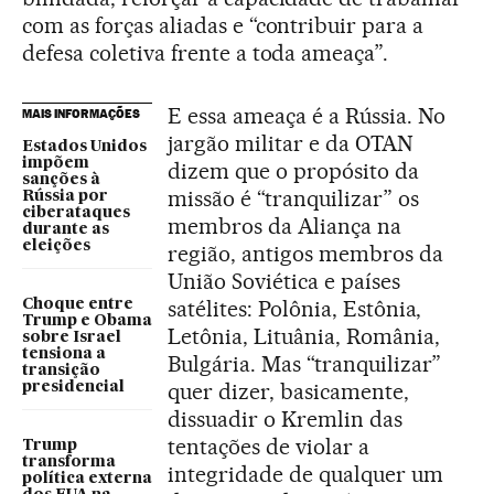
com as forças aliadas e “contribuir para a
defesa coletiva frente a toda ameaça”.
E essa ameaça é a Rússia. No
MAIS INFORMAÇÕES
jargão militar e da OTAN
Estados Unidos
impõem
dizem que o propósito da
sanções à
missão é “tranquilizar” os
Rússia por
ciberataques
membros da Aliança na
durante as
eleições
região, antigos membros da
União Soviética e países
satélites: Polônia, Estônia,
Choque entre
Trump e Obama
Letônia, Lituânia, România,
sobre Israel
tensiona a
Bulgária. Mas “tranquilizar”
transição
quer dizer, basicamente,
presidencial
dissuadir o Kremlin das
tentações de violar a
Trump
transforma
integridade de qualquer um
política externa