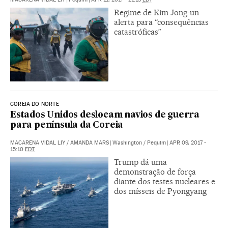
Regime de Kim Jong-un
alerta para “consequências
catastróficas”
COREIA DO NORTE
Estados Unidos deslocam navios de guerra
para península da Coreia
MACARENA VIDAL LIY
/
AMANDA MARS
|
Washington / Pequim
|
APR 09, 2017 -
15:10
EDT
Trump dá uma
demonstração de força
diante dos testes nucleares e
dos mísseis de Pyongyang