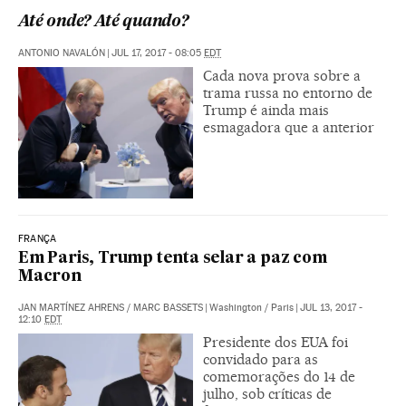
Até onde? Até quando?
ANTONIO NAVALÓN
|
JUL 17, 2017 - 08:05
EDT
Cada nova prova sobre a
trama russa no entorno de
Trump é ainda mais
esmagadora que a anterior
FRANÇA
Em Paris, Trump tenta selar a paz com
Macron
JAN MARTÍNEZ AHRENS
/
MARC BASSETS
|
Washington / Paris
|
JUL 13, 2017 -
12:10
EDT
Presidente dos EUA foi
convidado para as
comemorações do 14 de
julho, sob críticas de