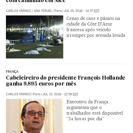
com caminhão em Nice
CARLOS YÁRNOZ
/
ANA TERUEL
|
Paris
|
JUL 15, 2016 - 14:57
EDT
Cenas de caos e pânico na
cidade da Côte D'Azur
francesa após veículo
irromper por avenida lotada
FRANÇA
Cabeleireiro do presidente François Hollande
ganha 9.895 euros por mês
CARLOS YÁRNOZ
|
Paris
|
JUL 13, 2016 - 12:59
EDT
Executivo da França
argumenta que o
trabalhador está disponível
“24 horas por dia”