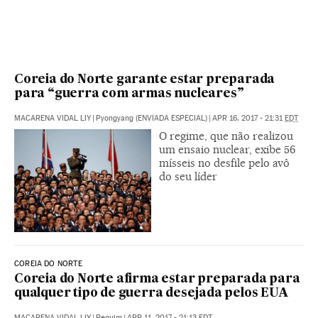
Coreia do Norte garante estar preparada
para “guerra com armas nucleares”
MACARENA VIDAL LIY
|
Pyongyang (ENVIADA ESPECIAL)
|
APR 16, 2017 - 21:31
EDT
O regime, que não realizou
um ensaio nuclear, exibe 56
mísseis no desfile pelo avô
do seu líder
COREIA DO NORTE
Coreia do Norte afirma estar preparada para
qualquer tipo de guerra desejada pelos EUA
MACARENA VIDAL LIY
|
Pequim
|
APR 11, 2017 - 21:13
EDT