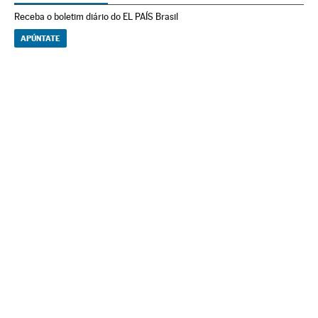
Receba o boletim diário do EL PAÍS Brasil
APÚNTATE
NEWSLETTERS
Boletín de América
Cada semana en tu cuenta de correo una selección de las noticias,
reportajes y análisis de los periodistas de EL PAÍS con los acontecimientos
más relevantes del continente.
Arquivo