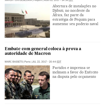
XAVIER FONTDEGLÒRIA
|
Pequim
|
AUG 02, 2017 - 14:58
EDT
Abertura de instalações no
Djibuti, no nordeste da
África, faz parte da
estratégia de Pequim para
aumentar seu poderio naval
Embate com general coloca à prova a
autoridade de Macron
MARC BASSETS
|
Paris
|
JUL 22, 2017 - 20:44
EDT
Partidos e imprensa se
inclinam a favor do Exército
na disputa pelo orçamento