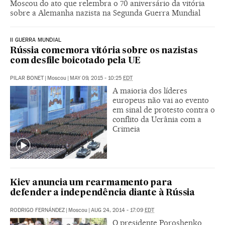
Moscou do ato que relembra o 70 aniversário da vitória
sobre a Alemanha nazista na Segunda Guerra Mundial
II GUERRA MUNDIAL
Rússia comemora vitória sobre os nazistas
com desfile boicotado pela UE
PILAR BONET
|
Moscou
|
MAY 09, 2015 - 10:25
EDT
A maioria dos líderes
europeus não vai ao evento
em sinal de protesto contra o
conflito da Ucrânia com a
Crimeia
Kiev anuncia um rearmamento para
defender a independência diante à Rússia
RODRIGO FERNÁNDEZ
|
Moscou
|
AUG 24, 2014 - 17:09
EDT
O presidente Poroshenko