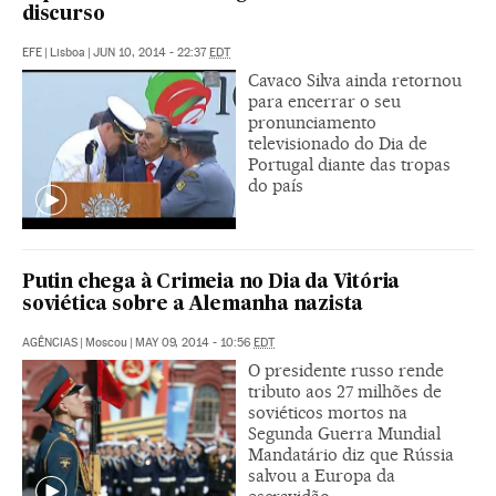
discurso
EFE
|
Lisboa
|
JUN 10, 2014 - 22:37
EDT
Cavaco Silva ainda retornou
para encerrar o seu
pronunciamento
televisionado do Dia de
Portugal diante das tropas
do país
Putin chega à Crimeia no Dia da Vitória
soviética sobre a Alemanha nazista
AGÊNCIAS
|
Moscou
|
MAY 09, 2014 - 10:56
EDT
O presidente russo rende
tributo aos 27 milhões de
soviéticos mortos na
Segunda Guerra Mundial
Mandatário diz que Rússia
salvou a Europa da