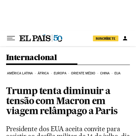
Pular para o conteúdo
SUSCRÍBETE
Internacional
AMÉRICA LATINA
ÁFRICA
EUROPA
ORIENTE MÉDIO
CHINA
EUA
Trump tenta diminuir a
tensão com Macron em
viagem relâmpago a Paris
Presidente dos EUA aceita convite para