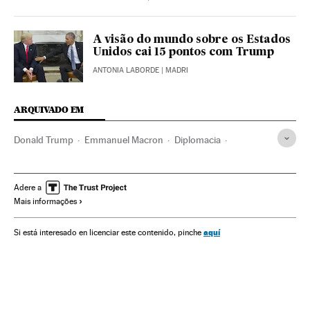
A visão do mundo sobre os Estados
Unidos cai 15 pontos com Trump
ANTONIA LABORDE
| MADRI
ARQUIVADO EM
Donald Trump
Emmanuel Macron
Diplomacia
Estados Unidos
América do Norte
Relações internacionais
Mudança climática
Adere a
Mais informações
Problemas ambientais
América
Relações exteriores
Meio ambiente
Desfiles militares
Atos militares
Defesa
aquí
Si está interesado en licenciar este contenido, pinche