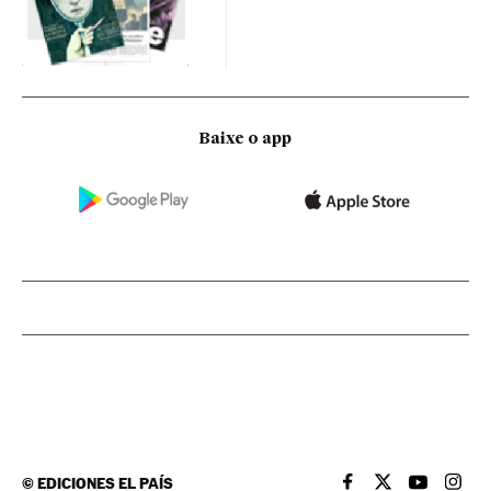
Baixe o app
©
EDICIONES EL PAÍS
EL PAÍS BRASIL EN
EL PAÍS BRASI
EL PAÍS B
EL PA