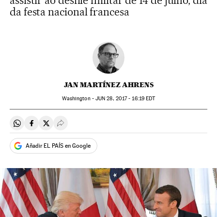
assistir ao desfile militar de 14 de julho, dia
da festa nacional francesa
JAN MARTÍNEZ AHRENS
Washington -
JUN
28, 2017 - 16:19
EDT
Compartir en Whatsapp
Compartir en Facebook
Compartir en Twitter
Desplegar Redes Sociales
Añadir EL PAÍS en Google