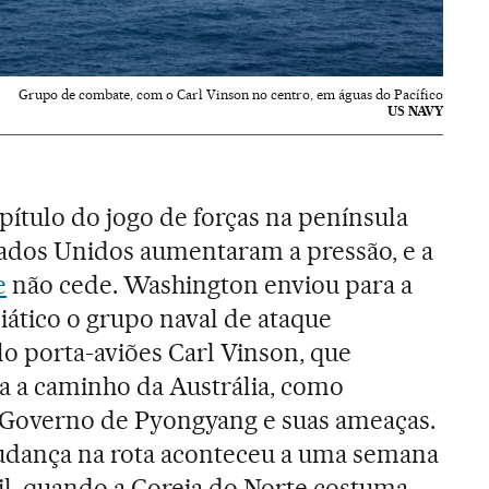
Grupo de combate, com o Carl Vinson no centro, em águas do Pacífico
US NAVY
ítulo do jogo de forças na península
tados Unidos aumentaram a pressão, e a
e
não cede. Washington enviou para a
siático o grupo naval de ataque
 porta-aviões Carl Vinson, que
ia a caminho da Austrália, como
 Governo de Pyongyang e suas ameaças.
dança na rota aconteceu a uma semana
il, quando a Coreia do Norte costuma