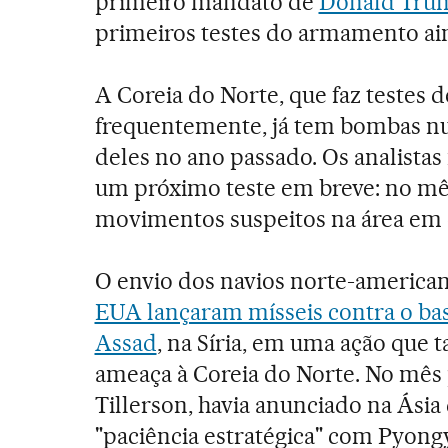
primeiro mandato de
Donald Tru
primeiros testes do armamento ai
A Coreia do Norte, que faz testes d
frequentemente, já tem bombas nucl
deles no ano passado. Os analista
um próximo teste em breve: no mês
movimentos suspeitos na área em q
O envio dos navios norte-american
EUA lançaram mísseis contra o bas
Assad
, na Síria, em uma ação que
ameaça à Coreia do Norte. No mês 
Tillerson, havia anunciado na Ásia 
"paciência estratégica" com Pyon