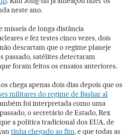
mp
. Kim Jong-un já ameaçou fazer os
nda neste ano.
e mísseis de longa distância
eares e fez testes cinco vezes, dois
s não descartam que o regime planeje
 passado, satélites detectaram
ue foram feitos os ensaios anteriores.
os chega apenas dois dias depois que os
es militares do regime de Bashar al
 também foi interpretada como uma
passado, o secretário de Estado, Rex
que a política tradicional dos EUA, de
gyan
tinha chegado ao fim
, e que todas as