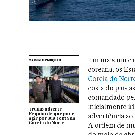
Em mais um cap
MAIS INFORMAÇÕES
coreana, os Es
Coreia do Nort
costa do país a
comandado pelo
inicialmente ir
Trump adverte
advertência ao
Pequim de que pode
agir por sua conta na
Coreia do Norte
A ordem de mu
do meio de abr