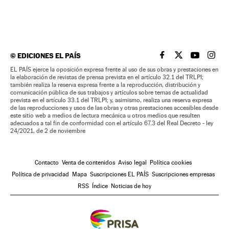
©
EDICIONES EL PAÍS
EL PAÍS BRASIL EN
EL PAÍS BRASI
EL PAÍS B
EL PA
EL PAÍS ejerce la oposición expresa frente al uso de sus obras y prestaciones en
la elaboración de revistas de prensa prevista en el artículo 32.1 del TRLPI;
también realiza la reserva expresa frente a la reproducción, distribución y
comunicación pública de sus trabajos y artículos sobre temas de actualidad
prevista en el artículo 33.1 del TRLPI; y, asimismo, realiza una reserva expresa
de las reproducciones y usos de las obras y otras prestaciones accesibles desde
este sitio web a medios de lectura mecánica u otros medios que resulten
adecuados a tal fin de conformidad con el artículo 67.3 del Real Decreto - ley
24/2021, de 2 de noviembre
Contacto
Venta de contenidos
Aviso legal
Política cookies
Política de privacidad
Mapa
Suscripciones EL PAÍS
Suscripciones empresas
RSS
Índice
Noticias de hoy