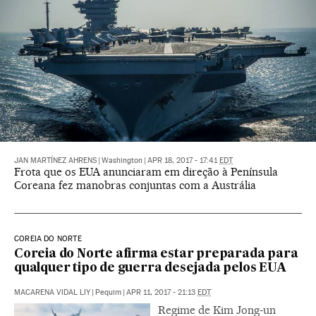
JAN MARTÍNEZ AHRENS
|
Washington
|
APR 18, 2017 - 17:41
EDT
Frota que os EUA anunciaram em direção à Península
Coreana fez manobras conjuntas com a Austrália
COREIA DO NORTE
Coreia do Norte afirma estar preparada para
qualquer tipo de guerra desejada pelos EUA
MACARENA VIDAL LIY
|
Pequim
|
APR 11, 2017 - 21:13
EDT
Regime de Kim Jong-un