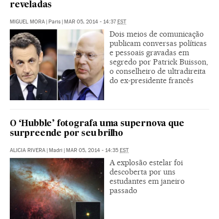
reveladas
MIGUEL MORA
|
Paris
|
MAR 05, 2014 - 14:37
EST
Dois meios de comunicação
publicam conversas políticas
e pessoais gravadas em
segredo por Patrick Buisson,
o conselheiro de ultradireita
do ex-presidente francês
O ‘Hubble’ fotografa uma supernova que
surpreende por seu brilho
ALICIA RIVERA
|
Madri
|
MAR 05, 2014 - 14:35
EST
A explosão estelar foi
descoberta por uns
estudantes em janeiro
passado