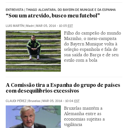
ENTREVISTA | THIAGO ALCANTARA, DO BAYERN DE MUNIQUE E DA ESPANHA
“Sou um atrevido, busco meu futebol”
LUIS MARTÍN
|
Madri
|
MAR 05, 2014 - 10:05
EST
Filho do campeão do mundo
Mazinho, o meio-campista
do Bayern Munique volta à
seleção espanhola e fala de
sua saída do Barça e de seu
estilo com a bola
A Comissão tira a Espanha do grupo de países
com desequilíbrios excessivos
CLAUDI PÉREZ
|
Bruxelas
|
MAR 05, 2014 - 10:04
EST
Bruxelas mantém a
Alemanha entre as
economias sujeitas a
vigilância