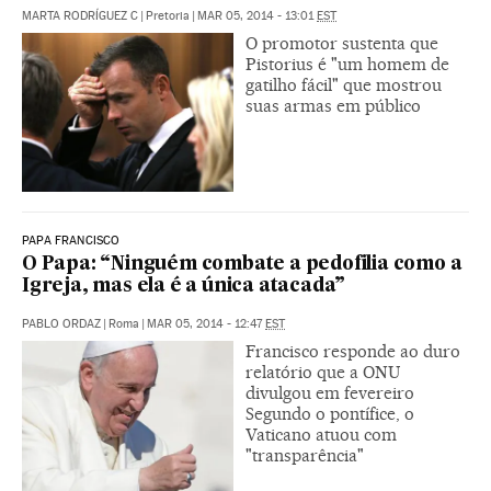
MARTA RODRÍGUEZ C
|
Pretoria
|
MAR 05, 2014 - 13:01
EST
O promotor sustenta que
Pistorius é "um homem de
gatilho fácil" que mostrou
suas armas em público
PAPA FRANCISCO
O Papa: “Ninguém combate a pedofilia como a
Igreja, mas ela é a única atacada”
PABLO ORDAZ
|
Roma
|
MAR 05, 2014 - 12:47
EST
Francisco responde ao duro
relatório que a ONU
divulgou em fevereiro
Segundo o pontífice, o
Vaticano atuou com
"transparência"