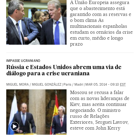
A União Europeia assegura
que o abastecimento está
garantido com as reservas e
o bom clima As
multinacionais espanholas
estudam os cenários da crise
em curto, médio e longo
prazo
IMPASSE UCRANIANO
Rússia e Estados Unidos abrem uma via de
diálogo para a crise ucraniana
MIGUEL MORA
/
MIGUEL GONZÁLEZ
|
Paris / Madri
|
MAR 05, 2014 - 09:10
EST
Moscou se recusa a falar
com as novas lideranças de
Kiev, mas aceita continuar
negociando. O ministro
russo de Relações
Exteriores, Serguei Lavrov,
esteve com John Kerry