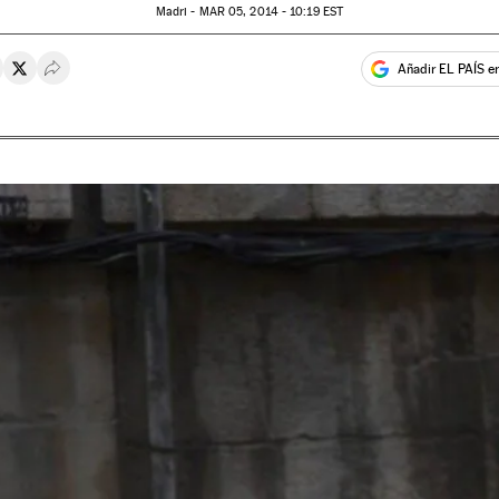
Madri -
MAR
05, 2014 - 10:19
EST
Añadir EL PAÍS e
rtir en Whatsapp
ompartir en Facebook
Compartir en Twitter
Desplegar Redes Sociales