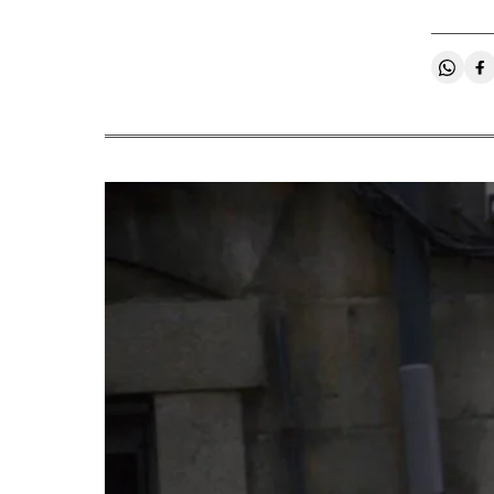
Compa
C