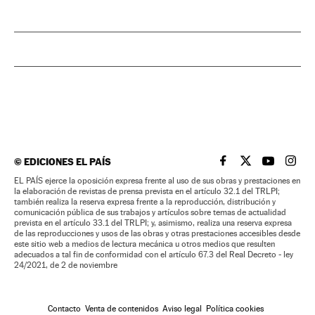
©
EDICIONES EL PAÍS
EL PAÍS BRASIL EN
EL PAÍS BRASI
EL PAÍS B
EL PA
EL PAÍS ejerce la oposición expresa frente al uso de sus obras y prestaciones en
la elaboración de revistas de prensa prevista en el artículo 32.1 del TRLPI;
también realiza la reserva expresa frente a la reproducción, distribución y
comunicación pública de sus trabajos y artículos sobre temas de actualidad
prevista en el artículo 33.1 del TRLPI; y, asimismo, realiza una reserva expresa
de las reproducciones y usos de las obras y otras prestaciones accesibles desde
este sitio web a medios de lectura mecánica u otros medios que resulten
adecuados a tal fin de conformidad con el artículo 67.3 del Real Decreto - ley
24/2021, de 2 de noviembre
Contacto
Venta de contenidos
Aviso legal
Política cookies