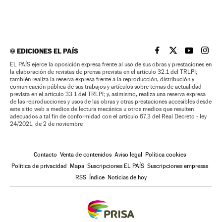
©
EDICIONES EL PAÍS
EL PAÍS BRASIL EN
EL PAÍS BRASI
EL PAÍS B
EL PA
EL PAÍS ejerce la oposición expresa frente al uso de sus obras y prestaciones en
la elaboración de revistas de prensa prevista en el artículo 32.1 del TRLPI;
también realiza la reserva expresa frente a la reproducción, distribución y
comunicación pública de sus trabajos y artículos sobre temas de actualidad
prevista en el artículo 33.1 del TRLPI; y, asimismo, realiza una reserva expresa
de las reproducciones y usos de las obras y otras prestaciones accesibles desde
este sitio web a medios de lectura mecánica u otros medios que resulten
adecuados a tal fin de conformidad con el artículo 67.3 del Real Decreto - ley
24/2021, de 2 de noviembre
Contacto
Venta de contenidos
Aviso legal
Política cookies
Política de privacidad
Mapa
Suscripciones EL PAÍS
Suscripciones empresas
RSS
Índice
Noticias de hoy