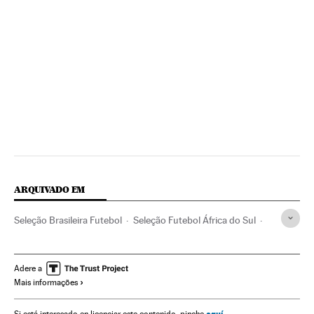
ARQUIVADO EM
Seleção Brasileira Futebol
Seleção Futebol África do Sul
Seleções esportivas
Futebol
Esportes
Adere a
Mais informações
aquí
Si está interesado en licenciar este contenido, pinche