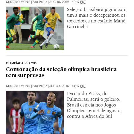
GUSTAVO MONIZ
|
São Paulo
|
AUG 10, 2016 - 19:17
EDT
Seleção brasileira jogou com
um a mais e decepcionou os
torcedores no estádio Mané
Garrincha
OLIMPÍADA RIO 2016
Convocação da seleção olímpica brasileira
tem surpresas
GUSTAVO MONIZ
|
São Paulo
|
JUL 30, 2016 - 14:17
EDT
Fernando Prass, do
Palmeiras, será o goleiro.
Brasil estreia nos Jogos
Olímpicos em 4 de agosto,
contra a África do Sul