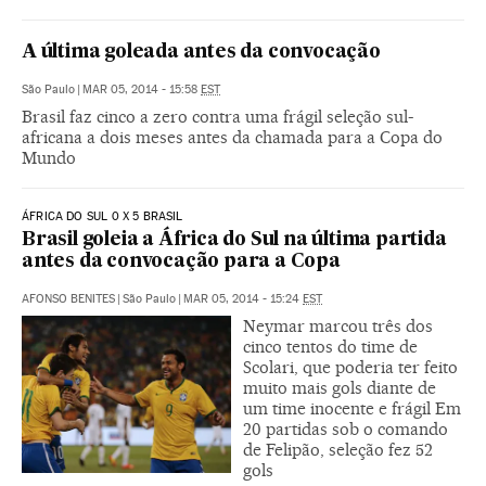
A última goleada antes da convocação
São Paulo
|
MAR 05, 2014 - 15:58
EST
Brasil faz cinco a zero contra uma frágil seleção sul-
africana a dois meses antes da chamada para a Copa do
Mundo
ÁFRICA DO SUL 0 X 5 BRASIL
Brasil goleia a África do Sul na última partida
antes da convocação para a Copa
AFONSO BENITES
|
São Paulo
|
MAR 05, 2014 - 15:24
EST
Neymar marcou três dos
cinco tentos do time de
Scolari, que poderia ter feito
muito mais gols diante de
um time inocente e frágil Em
20 partidas sob o comando
de Felipão, seleção fez 52
gols