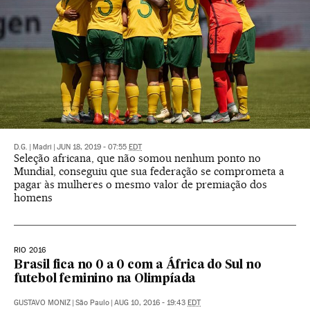
D.G.
|
Madri
|
JUN 18, 2019 - 07:55
EDT
Seleção africana, que não somou nenhum ponto no
Mundial, conseguiu que sua federação se comprometa a
pagar às mulheres o mesmo valor de premiação dos
homens
RIO 2016
Brasil fica no 0 a 0 com a África do Sul no
futebol feminino na Olimpíada
GUSTAVO MONIZ
|
São Paulo
|
AUG 10, 2016 - 19:43
EDT