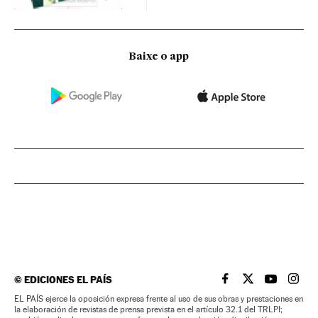
Baixe o app
©
EDICIONES EL PAÍS
EL PAÍS BRASIL EN
EL PAÍS BRASI
EL PAÍS B
EL PA
EL PAÍS ejerce la oposición expresa frente al uso de sus obras y prestaciones en
la elaboración de revistas de prensa prevista en el artículo 32.1 del TRLPI;