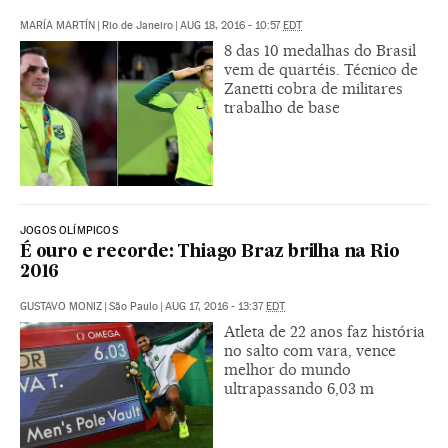
MARÍA MARTÍN
|
Rio de Janeiro
|
AUG 18, 2016 - 10:57
EDT
8 das 10 medalhas do Brasil
vem de quartéis. Técnico de
Zanetti cobra de militares
trabalho de base
JOGOS OLÍMPICOS
É ouro e recorde: Thiago Braz brilha na Rio
2016
GUSTAVO MONIZ
|
São Paulo
|
AUG 17, 2016 - 13:37
EDT
Atleta de 22 anos faz história
no salto com vara, vence
melhor do mundo
ultrapassando 6,03 m