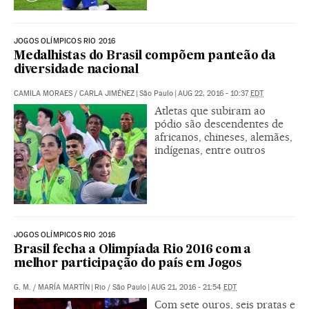
JOGOS OLÍMPICOS RIO 2016
Medalhistas do Brasil compõem panteão da
diversidade nacional
CAMILA MORAES
/
CARLA JIMÉNEZ
|
São Paulo
|
AUG 22, 2016 - 10:37
EDT
Atletas que subiram ao
pódio são descendentes de
africanos, chineses, alemães,
indígenas, entre outros
JOGOS OLÍMPICOS RIO 2016
Brasil fecha a Olimpíada Rio 2016 com a
melhor participação do país em Jogos
G. M.
/
MARÍA MARTÍN
|
Rio / São Paulo
|
AUG 21, 2016 - 21:54
EDT
Com sete ouros, seis pratas e