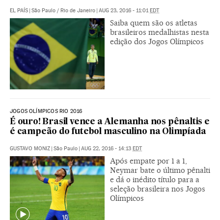
EL PAÍS
|
São Paulo / Rio de Janeiro
|
AUG 23, 2016 - 11:01
EDT
Saiba quem são os atletas
brasileiros medalhistas nesta
edição dos Jogos Olímpicos
JOGOS OLÍMPICOS RIO 2016
É ouro! Brasil vence a Alemanha nos pênaltis e
é campeão do futebol masculino na Olimpíada
GUSTAVO MONIZ
|
São Paulo
|
AUG 22, 2016 - 14:13
EDT
Após empate por 1 a 1,
Neymar bate o último pênalti
e dá o inédito título para a
seleção brasileira nos Jogos
Olímpicos