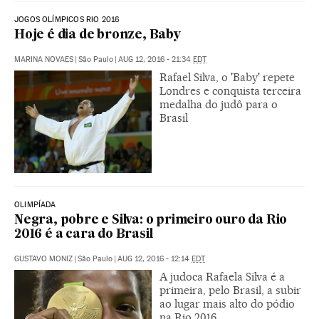
JOGOS OLÍMPICOS RIO 2016
Hoje é dia de bronze, Baby
MARINA NOVAES
|
São Paulo
|
AUG 12, 2016 - 21:34
EDT
Rafael Silva, o 'Baby' repete
Londres e conquista terceira
medalha do judô para o
Brasil
OLIMPÍADA
Negra, pobre e Silva: o primeiro ouro da Rio
2016 é a cara do Brasil
GUSTAVO MONIZ
|
São Paulo
|
AUG 12, 2016 - 12:14
EDT
A judoca Rafaela Silva é a
primeira, pelo Brasil, a subir
ao lugar mais alto do pódio
na Rio 2016