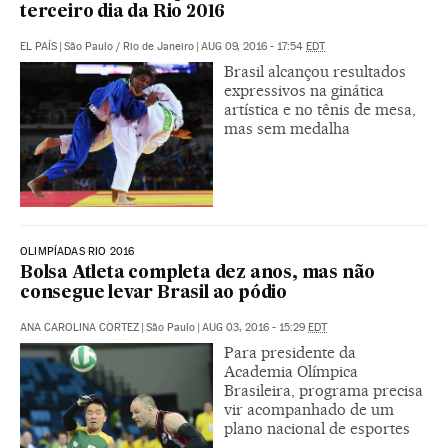
terceiro dia da Rio 2016
EL PAÍS
|
São Paulo / Rio de Janeiro
|
AUG 09, 2016 - 17:54
EDT
Brasil alcançou resultados
expressivos na ginática
artística e no tênis de mesa,
mas sem medalha
OLIMPÍADAS RIO 2016
Bolsa Atleta completa dez anos, mas não
consegue levar Brasil ao pódio
ANA CAROLINA CORTEZ
|
São Paulo
|
AUG 03, 2016 - 15:29
EDT
Para presidente da
Academia Olímpica
Brasileira, programa precisa
vir acompanhado de um
plano nacional de esportes