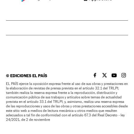
©
EDICIONES EL PAÍS
EL PAÍS BRASIL EN
EL PAÍS BRASI
EL PAÍS B
EL PA
EL PAÍS ejerce la oposición expresa frente al uso de sus obras y prestaciones en
la elaboración de revistas de prensa prevista en el artículo 32.1 del TRLPI;
también realiza la reserva expresa frente a la reproducción, distribución y
comunicación pública de sus trabajos y artículos sobre temas de actualidad
prevista en el artículo 33.1 del TRLPI; y, asimismo, realiza una reserva expresa
de las reproducciones y usos de las obras y otras prestaciones accesibles desde
este sitio web a medios de lectura mecánica u otros medios que resulten
adecuados a tal fin de conformidad con el artículo 67.3 del Real Decreto - ley
24/2021, de 2 de noviembre