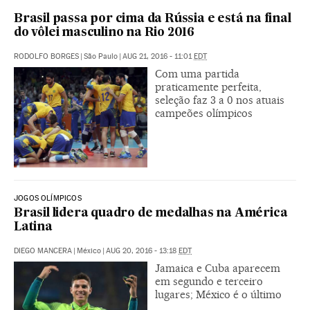
Brasil passa por cima da Rússia e está na final
do vôlei masculino na Rio 2016
RODOLFO BORGES
|
São Paulo
|
AUG 21, 2016 - 11:01
EDT
Com uma partida
praticamente perfeita,
seleção faz 3 a 0 nos atuais
campeões olímpicos
JOGOS OLÍMPICOS
Brasil lidera quadro de medalhas na América
Latina
DIEGO MANCERA
|
México
|
AUG 20, 2016 - 13:18
EDT
Jamaica e Cuba aparecem
em segundo e terceiro
lugares; México é o último