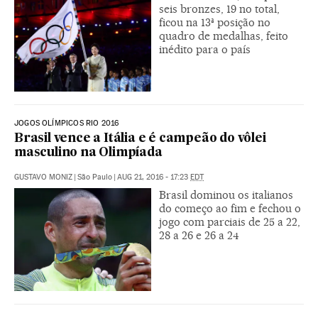
seis bronzes, 19 no total,
ficou na 13ª posição no
quadro de medalhas, feito
inédito para o país
JOGOS OLÍMPICOS RIO 2016
Brasil vence a Itália e é campeão do vôlei
masculino na Olimpíada
GUSTAVO MONIZ
|
São Paulo
|
AUG 21, 2016 - 17:23
EDT
Brasil dominou os italianos
do começo ao fim e fechou o
jogo com parciais de 25 a 22,
28 a 26 e 26 a 24