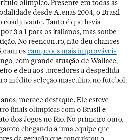
 título olímpico. Presente em todas as
odalidade desde Atenas 2004, o Brasil
 coadjuvante. Tanto é que havia
por 3 a 1 para os italianos, mas soube
tição. No reencontro, não deu chances
 foram os
campeões mais improváveis
ingo, com grande atuação de Wallace,
neiro e deu aos torcedores a despedida
ro inédito seleção masculina no futebol.
0 anos, merece destaque. Ele esteve
ro finais olímpicas com o Brasil e
to dos Jogos no Rio. No primeiro ouro,
garoto chegando a uma equipe que
ores da geração que conquistou o