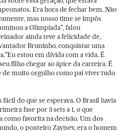
da sobre essa geração, que estava
mpeonatos. Era hora de fechar bem. Não
icamente, mas nosso time se impôs
ominou a Olimpíada", falou
inador ainda teve a felicidade de,
 levantador Bruninho, conquistar uma
."Eu estou em dívida com a vida. É
seu filho chegar ao ápice da carreira. É
de muito orgulho como pai viver tudo
 fácil do que se esperava. O Brasil havia
rimeira fase por 3 sets a 1, o que
na como favorita na decisão. Um dos
undo, o ponteiro Zaytsev, era o homem