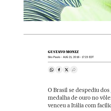
GUSTAVO MONIZ
São Paulo -
AUG
21, 2016 - 17:23
EDT
Compartir en Whatsapp
Compartir en Facebook
Compartir en Twitter
Desplegar Redes Soci
O Brasil se despediu dos
medalha de ouro no vôle
venceu a Itália com facil