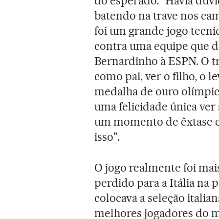
do esperado. "Havia dúvi
batendo na trave nos ca
foi um grande jogo tecn
contra uma equipe que d
Bernardinho à ESPN. O tre
como pai, ver o filho, o
medalha de ouro olímpica
uma felicidade única ver 
um momento de êxtase e 
isso".
O jogo realmente foi mais
perdido para a Itália na p
colocava a seleção italia
melhores jogadores do m