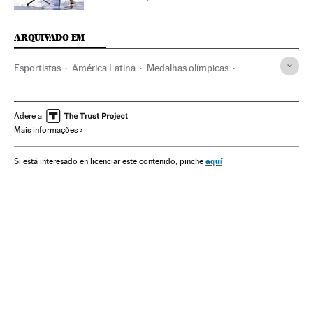
ARQUIVADO EM
Esportistas
América Latina
Medalhas olímpicas
Olimpíadas Rio 2016
Medalhas esportivas
Cuba
Classificação esportiva
México
Jogos Olímpicos
Adere a
Mais informações
América do Norte
Brasil
Competições
América do Sul
Gente
América
Esportes
Sociedade
aquí
Si está interesado en licenciar este contenido, pinche