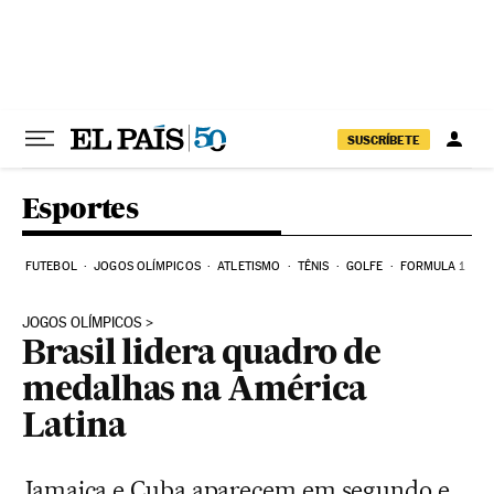
Pular para o conteúdo
SUSCRÍBETE
Esportes
FUTEBOL
JOGOS OLÍMPICOS
ATLETISMO
TÊNIS
GOLFE
FORMULA 1
JOGOS OLÍMPICOS
Brasil lidera quadro de
medalhas na América
Latina
Jamaica e Cuba aparecem em segundo e