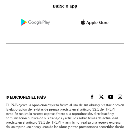
Baixe o app
©
EDICIONES EL PAÍS
EL PAÍS BRASIL EN
EL PAÍS BRASI
EL PAÍS B
EL PA
EL PAÍS ejerce la oposición expresa frente al uso de sus obras y prestaciones en
la elaboración de revistas de prensa prevista en el artículo 32.1 del TRLPI;
también realiza la reserva expresa frente a la reproducción, distribución y
comunicación pública de sus trabajos y artículos sobre temas de actualidad
prevista en el artículo 33.1 del TRLPI; y, asimismo, realiza una reserva expresa
de las reproducciones y usos de las obras y otras prestaciones accesibles desde