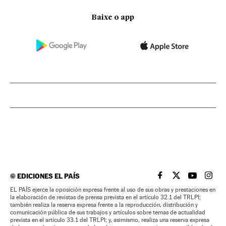
Baixe o app
©
EDICIONES EL PAÍS
EL PAÍS BRASIL EN
EL PAÍS BRASI
EL PAÍS B
EL PA
EL PAÍS ejerce la oposición expresa frente al uso de sus obras y prestaciones en
la elaboración de revistas de prensa prevista en el artículo 32.1 del TRLPI;
también realiza la reserva expresa frente a la reproducción, distribución y
comunicación pública de sus trabajos y artículos sobre temas de actualidad
prevista en el artículo 33.1 del TRLPI; y, asimismo, realiza una reserva expresa