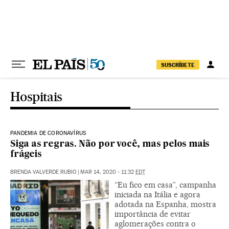
Pular para o conteúdo
SUSCRÍBETE
Hospitais
PANDEMIA DE CORONAVÍRUS
Siga as regras. Não por você, mas pelos mais
frágeis
BRENDA VALVERDE RUBIO
|
MAR 14, 2020 - 11:32
EDT
“Eu fico em casa”, campanha
iniciada na Itália e agora
adotada na Espanha, mostra
importância de evitar
aglomerações contra o