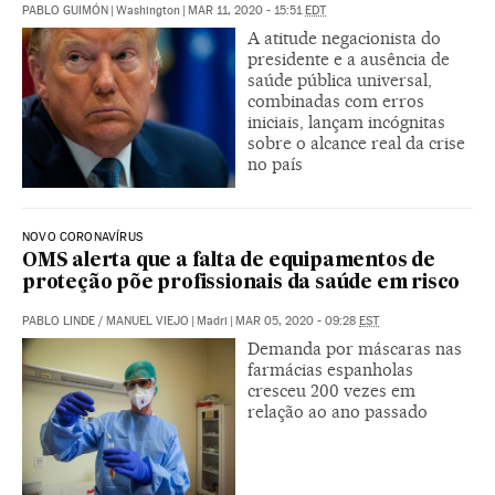
PABLO GUIMÓN
|
Washington
|
MAR 11, 2020 - 15:51
EDT
A atitude negacionista do
presidente e a ausência de
saúde pública universal,
combinadas com erros
iniciais, lançam incógnitas
sobre o alcance real da crise
no país
NOVO CORONAVÍRUS
OMS alerta que a falta de equipamentos de
proteção põe profissionais da saúde em risco
PABLO LINDE
/
MANUEL VIEJO
|
Madri
|
MAR 05, 2020 - 09:28
EST
Demanda por máscaras nas
farmácias espanholas
cresceu 200 vezes em
relação ao ano passado