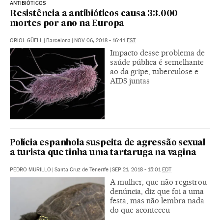
ANTIBIÓTICOS
Resistência a antibióticos causa 33.000
mortes por ano na Europa
ORIOL GÜELL
|
Barcelona
|
NOV 06, 2018 - 16:41
EST
Impacto desse problema de
saúde pública é semelhante
ao da gripe, tuberculose e
AIDS juntas
Polícia espanhola suspeita de agressão sexual
a turista que tinha uma tartaruga na vagina
PEDRO MURILLO
|
Santa Cruz de Tenerife
|
SEP 21, 2018 - 15:01
EDT
A mulher, que não registrou
denúncia, diz que foi a uma
festa, mas não lembra nada
do que aconteceu