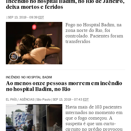
Incêndio no hospital Badim, no Rio de Janeiro,
deixa mortos e feridos
|
SEP 13, 2019 - 09:39
EDT
Fogo no Hospital Badim, na
zona norte do Rio, foi
controlado. Pacientes foram
transferidos
INCÊNDIO NO HOSPITAL BADIM
Ao menos onze pessoas morrem em incêndio
no hospital Badim, no Rio
EL PAÍS
/
AGÊNCIAS
|
São Paulo
|
SEP 13, 2019 - 07:43
EDT
Havia mais de 103 pacientes
internados no momento em
que o fogo começou. A
suspeita é que um curto-
circuito no prédio provocou