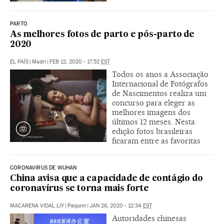
PARTO
As melhores fotos de parto e pós-parto de
2020
EL PAÍS
|
Madri
|
FEB 12, 2020 - 17:52
EST
Todos os anos a Associação
Internacional de Fotógrafos
de Nascimentos realiza um
concurso para eleger as
melhores imagens dos
últimos 12 meses. Nesta
edição fotos brasileiras
ficaram entre as favoritas
CORONAVIRUS DE WUHAN
China avisa que a capacidade de contágio do
coronavírus se torna mais forte
MACARENA VIDAL LIY
|
Pequim
|
JAN 26, 2020 - 12:34
EST
Autoridades chinesas