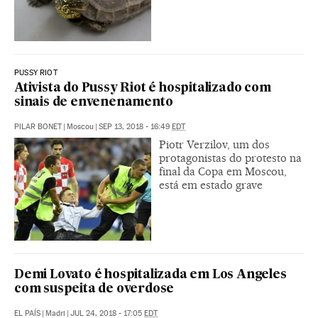
PUSSY RIOT
Ativista do Pussy Riot é hospitalizado com
sinais de envenenamento
PILAR BONET
|
Moscou
|
SEP 13, 2018 - 16:49
EDT
Piotr Verzilov, um dos
protagonistas do protesto na
final da Copa em Moscou,
está em estado grave
Demi Lovato é hospitalizada em Los Angeles
com suspeita de overdose
EL PAÍS
|
Madri
|
JUL 24, 2018 - 17:05
EDT