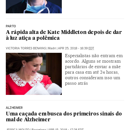
PARTO
A rápida alta de Kate Middleton depois de dar
à luz atiça a polêmica
VICTORIA TORRES BENAYAS
|
Madri
|
APR 25, 2018 - 16:39
EDT
Especialistas não entram em
acordo. Alguns se mostram
partidários de enviar a mãe
para casa em até 24 horas,
outros consideram isso um
passo atrás
ALZHEIMER
Uma caçada em busca dos primeiros sinais do
mal de Alzheimer
JESSICA MOUZO
|
Barcelona
|
APR 15, 2018 - 17:28
EDT