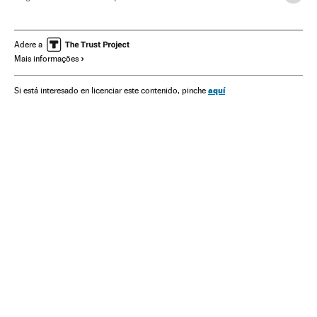
Crianças
Brinquedos
Jogos infantis
Hospitais
Infância
Assistência sanitária
Especialidades médicas
Adere a
Mais informações
Previdência
Saúde
Sociedade
Indústria
aquí
Si está interesado en licenciar este contenido, pinche