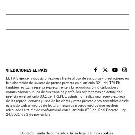
©
EDICIONES EL PAÍS
EL PAÍS BRASIL EN
EL PAÍS BRASI
EL PAÍS B
EL PA
EL PAÍS ejerce la oposición expresa frente al uso de sus obras y prestaciones en
la elaboración de revistas de prensa prevista en el artículo 32.1 del TRLPI;
también realiza la reserva expresa frente a la reproducción, distribución y
comunicación pública de sus trabajos y artículos sobre temas de actualidad
prevista en el artículo 33.1 del TRLPI; y, asimismo, realiza una reserva expresa
de las reproducciones y usos de las obras y otras prestaciones accesibles desde
este sitio web a medios de lectura mecánica u otros medios que resulten
adecuados a tal fin de conformidad con el artículo 67.3 del Real Decreto - ley
24/2021, de 2 de noviembre
Contacto
Venta de contenidos
Aviso legal
Política cookies