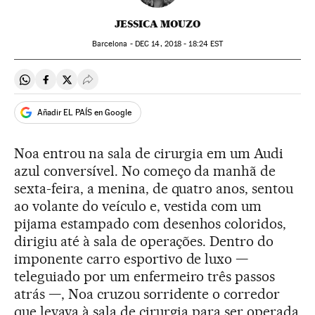
JESSICA MOUZO
Barcelona -
DEC
14, 2018 - 18:24
EST
Compartir en Whatsapp
Compartir en Facebook
Compartir en Twitter
Desplegar Redes Sociales
Añadir EL PAÍS en Google
Noa entrou na sala de cirurgia em um Audi
azul conversível. No começo da manhã de
sexta-feira, a menina, de quatro anos, sentou
ao volante do veículo e, vestida com um
pijama estampado com desenhos coloridos,
dirigiu até à sala de operações. Dentro do
imponente carro esportivo de luxo —
teleguiado por um enfermeiro três passos
atrás —, Noa cruzou sorridente o corredor
que levava à sala de cirurgia para ser operada