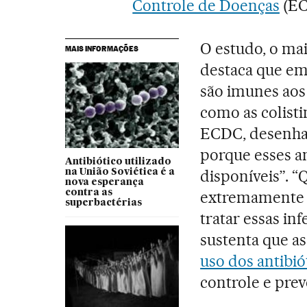
Controle de Doenças
(EC
O estudo, o maio
MAIS INFORMAÇÕES
destaca que em
são imunes aos 
como as colisti
ECDC, desenha
porque esses an
Antibiótico utilizado
disponíveis”. “
na União Soviética é a
nova esperança
contra as
extremamente di
superbactérias
tratar essas in
sustenta que as
uso dos antibió
controle e prev