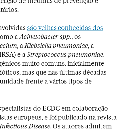
icação de medidas de prevenção e
tários.
envolvidas
são velhas conhecidas dos
 como a
Acinetobacter spp
., os
aecium
, a
Klebsiella pneumoniae
, a
RSA) e a
Streptococcus pneumoniae
.
ogênicos muito comuns, inicialmente
bióticos, mas que nas últimas décadas
nidade frente a vários tipos de
 especialistas do ECDC em colaboração
tas europeus, e foi publicado na revista
Infectious Disease
. Os autores admitem