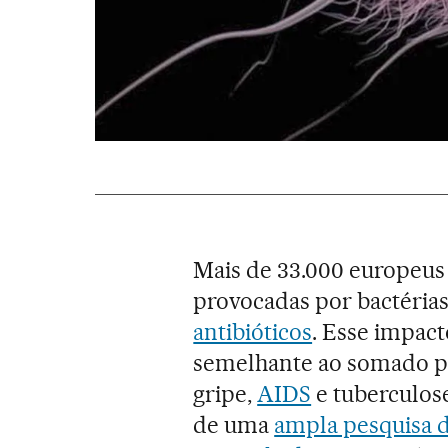
Mais de 33.000 europeus
provocadas por bactérias
antibióticos
. Esse impact
semelhante ao somado pel
gripe,
AIDS
e tuberculose
de uma
ampla pesquisa d