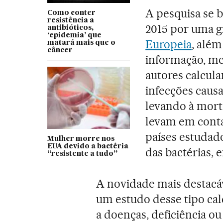
A pesquisa se 
Como conter
resistência a
2015 por uma g
antibióticos,
‘epidemia’ que
Europeia
, além
matará mais que o
câncer
informação, me
autores calcul
infecções caus
levando à morte
levam em conta
países estudad
Mulher morre nos
EUA devido a bactéria
das bactérias, e
“resistente a tudo”
A novidade mais destacáv
um estudo desse tipo ca
a doenças, deficiência o