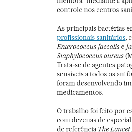
melhora” mediante a apl
controle nos centros sani
As principais bactérias 
profissionais sanitários
,
Enterococcus faecalis
e
f
Staphylococcus aureus
(M
Trata-se de agentes pat
sensíveis a todos os anti
foram desenvolvendo imu
medicamentos.
O trabalho foi feito por
com dezenas de especialis
de referência
The Lancet 