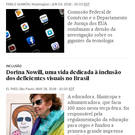
PABLO GUIMÓN
|
Washington
|
JUN 03, 2019 - 20:03
EDT
Comissão Federal de
Comércio e o Departamento
de Justiça dos EUA
combinam a divisão da
investigação sobre os
gigantes da tecnologia
INCLUSÃO
Dorina Nowill, uma vida dedicada à inclusão
dos deficientes visuais no Brasil
EL PAÍS
|
São Paulo
|
MAY 28, 2019 - 10:00
EDT
A educadora, filantropa e
administradora, que faria
100 anos nesta terça-feira, foi
responsável pela
regulamentação da educação
para cegos e fundou a
primeira grande imprensa