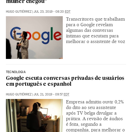
mulher chegou”
HUGO GUTIÉRREZ
|
JUL 23, 2019 - 08:20
EDT
Transcritores que trabalham
para o Google revelam
algumas das conversas
íntimas que escutam para
melhorar o assistente de voz
TECNOLOGIA
Google escuta conversas privadas de usuários
em português e espanhol
HUGO GUTIÉRREZ
|
JUL 21, 2019 - 09:57
EDT
Empresa admitiu ouvir 0,2%
do dito ao seu assistente
após TV belga divulgar a
prática. A revisão de áudios
é feita, segundo a
companhia, para melhorar o