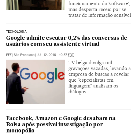
funcionamento do ‘software’,
mas desperta receio por se
tratar de informação sensível
TECNOLOGIA
Google admite escutar 0,2% das conversas de
usuários com seu assistente virtual
EFE
|
São Francisco
|
JUL 12, 2019 - 10:37
EDT
TV belga divulga mil
gravações vazadas, levando a
empresa de buscas a revelar
que “especialistas em
linguagem” analisam os
diálogos
Facebook, Amazon e Google desabam na
Bolsa após possível investigação por
monopólio