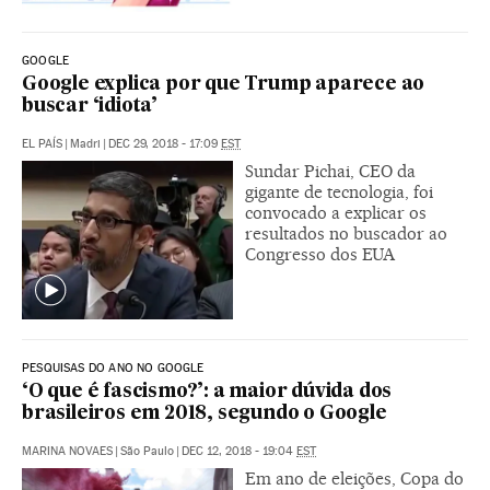
GOOGLE
Google explica por que Trump aparece ao
buscar ‘idiota’
EL PAÍS
|
Madri
|
DEC 29, 2018 - 17:09
EST
Sundar Pichai, CEO da
gigante de tecnologia, foi
convocado a explicar os
resultados no buscador ao
Congresso dos EUA
PESQUISAS DO ANO NO GOOGLE
‘O que é fascismo?’: a maior dúvida dos
brasileiros em 2018, segundo o Google
MARINA NOVAES
|
São Paulo
|
DEC 12, 2018 - 19:04
EST
Em ano de eleições, Copa do