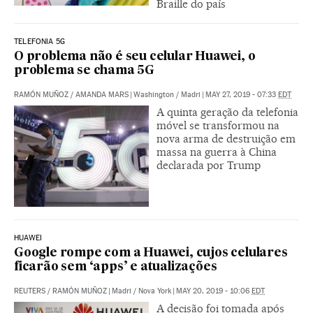
Braille do país
TELEFONIA 5G
O problema não é seu celular Huawei, o
problema se chama 5G
RAMÓN MUÑOZ
/
AMANDA MARS
|
Washington / Madri
|
MAY 27, 2019 - 07:33
EDT
A quinta geração da telefonia
móvel se transformou na
nova arma de destruição em
massa na guerra à China
declarada por Trump
HUAWEI
Google rompe com a Huawei, cujos celulares
ficarão sem ‘apps’ e atualizações
REUTERS
/
RAMÓN MUÑOZ
|
Madri / Nova York
|
MAY 20, 2019 - 10:06
EDT
A decisão foi tomada após