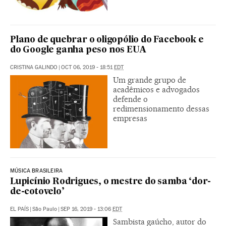
Plano de quebrar o oligopólio do Facebook e
do Google ganha peso nos EUA
CRISTINA GALINDO
|
OCT 06, 2019 - 18:51
EDT
Um grande grupo de
acadêmicos e advogados
defende o
redimensionamento dessas
empresas
MÚSICA BRASILEIRA
Lupicínio Rodrigues, o mestre do samba ‘dor-
de-cotovelo’
EL PAÍS
|
São Paulo
|
SEP 16, 2019 - 13:06
EDT
Sambista gaúcho, autor do