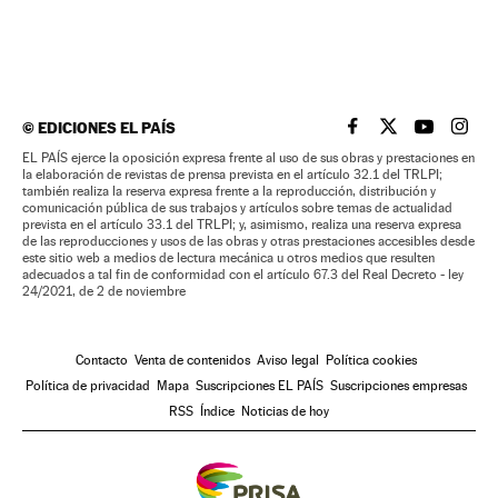
©
EDICIONES EL PAÍS
EL PAÍS BRASIL EN
EL PAÍS BRASI
EL PAÍS B
EL PA
EL PAÍS ejerce la oposición expresa frente al uso de sus obras y prestaciones en
la elaboración de revistas de prensa prevista en el artículo 32.1 del TRLPI;
también realiza la reserva expresa frente a la reproducción, distribución y
comunicación pública de sus trabajos y artículos sobre temas de actualidad
prevista en el artículo 33.1 del TRLPI; y, asimismo, realiza una reserva expresa
de las reproducciones y usos de las obras y otras prestaciones accesibles desde
este sitio web a medios de lectura mecánica u otros medios que resulten
adecuados a tal fin de conformidad con el artículo 67.3 del Real Decreto - ley
24/2021, de 2 de noviembre
Contacto
Venta de contenidos
Aviso legal
Política cookies
Política de privacidad
Mapa
Suscripciones EL PAÍS
Suscripciones empresas
RSS
Índice
Noticias de hoy