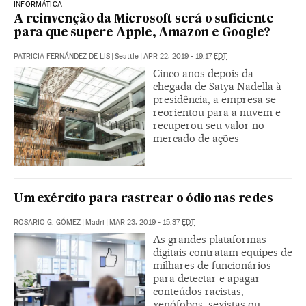
INFORMÁTICA
A reinvenção da Microsoft será o suficiente
para que supere Apple, Amazon e Google?
PATRICIA FERNÁNDEZ DE LIS
|
Seattle
|
APR 22, 2019 - 19:17
EDT
Cinco anos depois da
chegada de Satya Nadella à
presidência, a empresa se
reorientou para a nuvem e
recuperou seu valor no
mercado de ações
Um exército para rastrear o ódio nas redes
ROSARIO G. GÓMEZ
|
Madri
|
MAR 23, 2019 - 15:37
EDT
As grandes plataformas
digitais contratam equipes de
milhares de funcionários
para detectar e apagar
conteúdos racistas,
xenófobos, sexistas ou