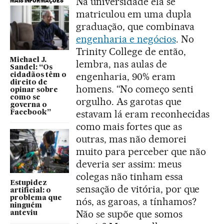
Na universidade ela se
MAIS INFORMAÇÕES
matriculou em uma dupla
graduação, que combinava
engenharia e negócios
. No
Trinity College de então,
Michael J.
lembra, nas aulas de
Sandel: “Os
engenharia, 90% eram
cidadãos têm o
direito de
homens. “No começo senti
opinar sobre
como se
orgulho. As garotas que
governa o
estavam lá eram reconhecidas
Facebook”
como mais fortes que as
outras, mas não demorei
muito para perceber que não
deveria ser assim: meus
colegas não tinham essa
Estupidez
sensação de vitória, por que
artificial: o
problema que
nós, as garoas, a tínhamos?
ninguém
Não se supõe que somos
anteviu