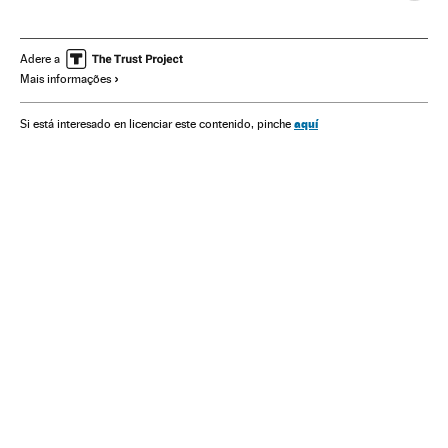
Alphabet
Relações gênero
Internet
Empresas
Informática
Economia
Telecomunicações
Indústria
Adere a
Mais informações
Sociedade
Ciência
aquí
Si está interesado en licenciar este contenido, pinche