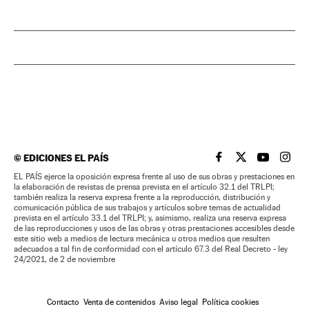
©
EDICIONES EL PAÍS
EL PAÍS BRASIL EN
EL PAÍS BRASI
EL PAÍS B
EL PA
EL PAÍS ejerce la oposición expresa frente al uso de sus obras y prestaciones en
la elaboración de revistas de prensa prevista en el artículo 32.1 del TRLPI;
también realiza la reserva expresa frente a la reproducción, distribución y
comunicación pública de sus trabajos y artículos sobre temas de actualidad
prevista en el artículo 33.1 del TRLPI; y, asimismo, realiza una reserva expresa
de las reproducciones y usos de las obras y otras prestaciones accesibles desde
este sitio web a medios de lectura mecánica u otros medios que resulten
adecuados a tal fin de conformidad con el artículo 67.3 del Real Decreto - ley
24/2021, de 2 de noviembre
Contacto
Venta de contenidos
Aviso legal
Política cookies