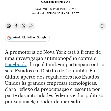
SANDRO POZZI
Nova York -
SEP
08, 2019 - 08:57
atualizado:
SEP
08, 2019 - 09:48
EDT
Compartir en Whatsapp
Compartir en Facebook
Compartir en Twitter
Desplegar Redes Sociales
Come
Añadir EL PAÍS en Google
A promotoria de Nova York está à frente de
uma investigação antimonopólio contra o
Facebook
, da qual também participam outros
sete Estados e o Distrito de Columbia. É o
último aperto dos reguladores nos Estados
Unidos às grandes empresas tecnológicas,
claro reflexo da preocupação crescente por
parte das autoridades federais e dos políticos
por seu maciço poder de mercado.