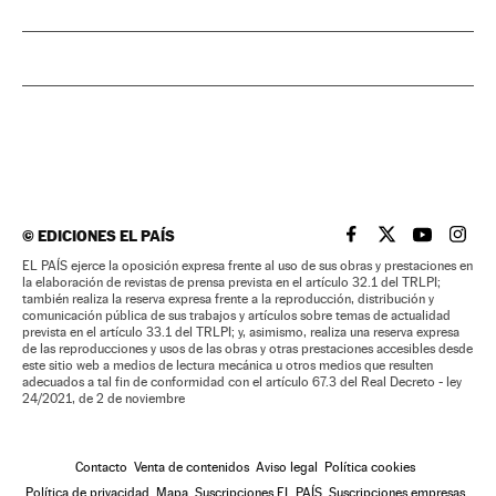
©
EDICIONES EL PAÍS
EL PAÍS BRASIL EN
EL PAÍS BRASI
EL PAÍS B
EL PA
EL PAÍS ejerce la oposición expresa frente al uso de sus obras y prestaciones en
la elaboración de revistas de prensa prevista en el artículo 32.1 del TRLPI;
también realiza la reserva expresa frente a la reproducción, distribución y
comunicación pública de sus trabajos y artículos sobre temas de actualidad
prevista en el artículo 33.1 del TRLPI; y, asimismo, realiza una reserva expresa
de las reproducciones y usos de las obras y otras prestaciones accesibles desde
este sitio web a medios de lectura mecánica u otros medios que resulten
adecuados a tal fin de conformidad con el artículo 67.3 del Real Decreto - ley
24/2021, de 2 de noviembre
Contacto
Venta de contenidos
Aviso legal
Política cookies
Política de privacidad
Mapa
Suscripciones EL PAÍS
Suscripciones empresas