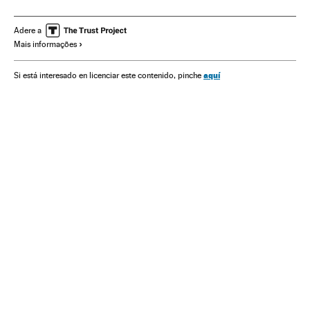
Motores pesquisa
Alphabet
Estados Unidos
América do Norte
Internet
Empresas
América
Adere a
Mais informações
Comércio
Economia
Telecomunicações
Comunicações
aquí
Si está interesado en licenciar este contenido, pinche