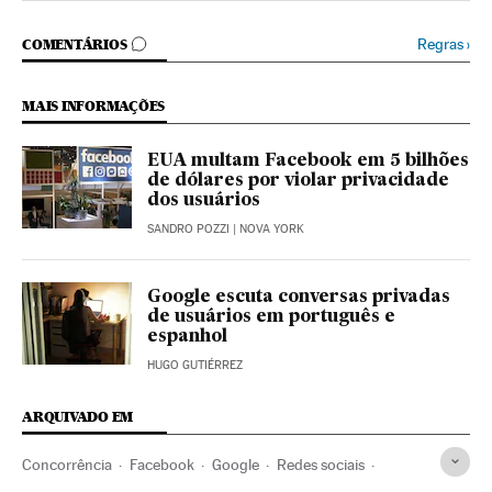
COMENTÁRIOS
Regras
›
COMENTÁRIOS
MAIS INFORMAÇÕES
EUA multam Facebook em 5 bilhões
de dólares por violar privacidade
dos usuários
SANDRO POZZI
| NOVA YORK
Google escuta conversas privadas
de usuários em português e
espanhol
HUGO GUTIÉRREZ
ARQUIVADO EM
Concorrência
Facebook
Google
Redes sociais