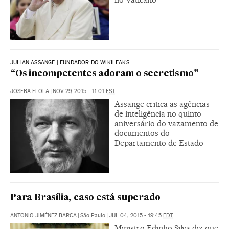
JULIAN ASSANGE | FUNDADOR DO WIKILEAKS
“Os incompetentes adoram o secretismo”
JOSEBA ELOLA
|
NOV 29, 2015 - 11:01
EST
Assange critica as agências
de inteligência no quinto
aniversário do vazamento de
documentos do
Departamento de Estado
Para Brasília, caso está superado
ANTONIO JIMÉNEZ BARCA
|
São Paulo
|
JUL 04, 2015 - 19:45
EDT
Ministro Edinho Silva diz que