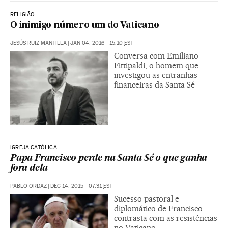
RELIGIÃO
O inimigo número um do Vaticano
JESÚS RUIZ MANTILLA
|
JAN 04, 2016 - 15:10
EST
Conversa com Emiliano
Fittipaldi, o homem que
investigou as entranhas
financeiras da Santa Sé
IGREJA CATÓLICA
Papa Francisco perde na Santa Sé o que ganha
fora dela
PABLO ORDAZ
|
DEC 14, 2015 - 07:31
EST
Sucesso pastoral e
diplomático de Francisco
contrasta com as resistências
no Vaticano