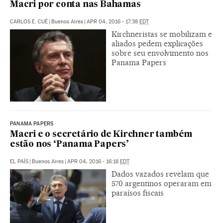
Macri por conta nas Bahamas
CARLOS E. CUÉ
|
Buenos Aires
|
APR 04, 2016 - 17:38
EDT
Kirchneristas se mobilizam e
aliados pedem explicações
sobre seu envolvimento nos
Panama Papers
PANAMA PAPERS
Macri e o secretário de Kirchner também
estão nos ‘Panama Papers’
EL PAÍS
|
Buenos Aires
|
APR 04, 2016 - 16:18
EDT
Dados vazados revelam que
570 argentinos operaram em
paraísos fiscais