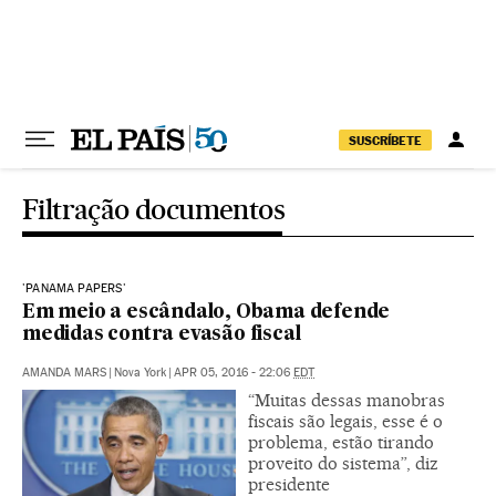
Pular para o conteúdo
SUSCRÍBETE
Filtração documentos
'PANAMA PAPERS'
Em meio a escândalo, Obama defende
medidas contra evasão fiscal
AMANDA MARS
|
Nova York
|
APR 05, 2016 - 22:06
EDT
“Muitas dessas manobras
fiscais são legais, esse é o
problema, estão tirando
proveito do sistema”, diz
presidente