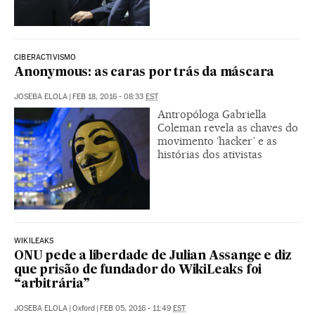
CIBERACTIVISMO
Anonymous: as caras por trás da máscara
JOSEBA ELOLA
|
FEB 18, 2016 - 08:33
EST
Antropóloga Gabriella
Coleman revela as chaves do
movimento ‘hacker’ e as
histórias dos ativistas
WIKILEAKS
ONU pede a liberdade de Julian Assange e diz
que prisão de fundador do WikiLeaks foi
“arbitrária”
JOSEBA ELOLA
|
Oxford
|
FEB 05, 2016 - 11:49
EST