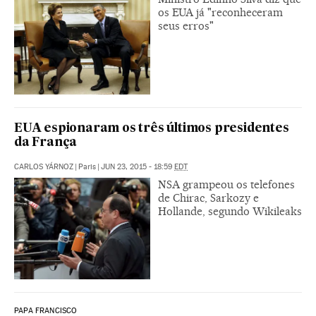
os EUA já "reconheceram
seus erros"
EUA espionaram os três últimos presidentes
da França
CARLOS YÁRNOZ
|
Paris
|
JUN 23, 2015 - 18:59
EDT
NSA grampeou os telefones
de Chirac, Sarkozy e
Hollande, segundo Wikileaks
PAPA FRANCISCO