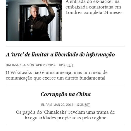
A entrada do ex-hacker na
embaixada equatoriana em
Londres completa 24 meses
A ‘arte’ de limitar a liberdade de informação
BALTASAR GARZÓN
|
APR 23, 2014 - 10:30
EDT
O WikiLeaks não é uma ameaça, mas um meio de
comunicação que exerce um direito fundamental
Corrupção na China
EL PAÍS
|
JAN 22, 2014 - 17:33
EST
Os papéis do ‘Chinaleaks’ revelam uma trama de
irregularidades propiciadas pelo regime