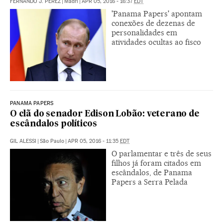
FERNANDO J. PÉREZ
|
Madri
|
APR 05, 2016 - 16:37
EDT
'Panama Papers' apontam
conexões de dezenas de
personalidades em
atividades ocultas ao fisco
PANAMA PAPERS
O clã do senador Edison Lobão: veterano de
escândalos políticos
GIL ALESSI
|
São Paulo
|
APR 05, 2016 - 11:35
EDT
O parlamentar e três de seus
filhos já foram citados em
escândalos, de Panama
Papers a Serra Pelada