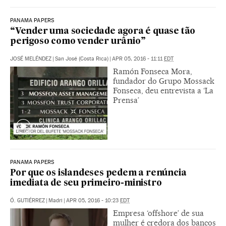
PANAMA PAPERS
“Vender uma sociedade agora é quase tão
perigoso como vender urânio”
JOSÉ MELÉNDEZ
|
San José (Costa Rica)
|
APR 05, 2016 - 11:11
EDT
Ramón Fonseca Mora,
fundador do Grupo Mossack
Fonseca, deu entrevista a ‘La
Prensa’
PANAMA PAPERS
Por que os islandeses pedem a renúncia
imediata de seu primeiro-ministro
Ó. GUTIÉRREZ
|
Madri
|
APR 05, 2016 - 10:23
EDT
Empresa ‘offshore’ de sua
mulher é credora dos bancos