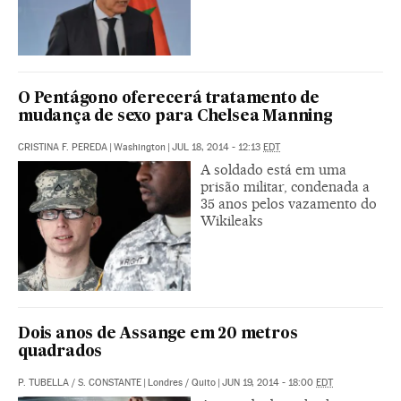
O Pentágono oferecerá tratamento de
mudança de sexo para Chelsea Manning
CRISTINA F. PEREDA
|
Washington
|
JUL 18, 2014 - 12:13
EDT
A soldado está em uma
prisão militar, condenada a
35 anos pelos vazamento do
Wikileaks
Dois anos de Assange em 20 metros
quadrados
P. TUBELLA
/
S. CONSTANTE
|
Londres / Quito
|
JUN 19, 2014 - 18:00
EDT