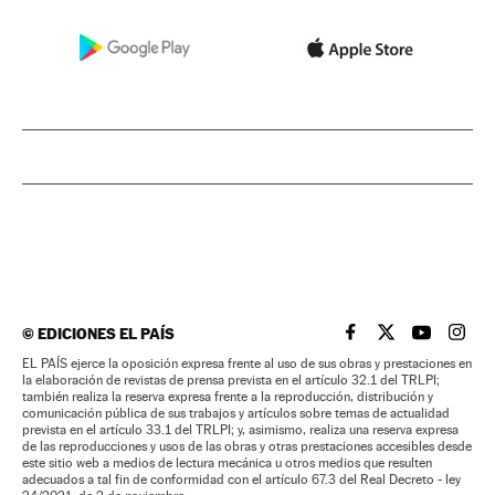
©
EDICIONES EL PAÍS
EL PAÍS BRASIL EN
EL PAÍS BRASI
EL PAÍS B
EL PA
EL PAÍS ejerce la oposición expresa frente al uso de sus obras y prestaciones en
la elaboración de revistas de prensa prevista en el artículo 32.1 del TRLPI;
también realiza la reserva expresa frente a la reproducción, distribución y
comunicación pública de sus trabajos y artículos sobre temas de actualidad
prevista en el artículo 33.1 del TRLPI; y, asimismo, realiza una reserva expresa
de las reproducciones y usos de las obras y otras prestaciones accesibles desde
este sitio web a medios de lectura mecánica u otros medios que resulten
adecuados a tal fin de conformidad con el artículo 67.3 del Real Decreto - ley