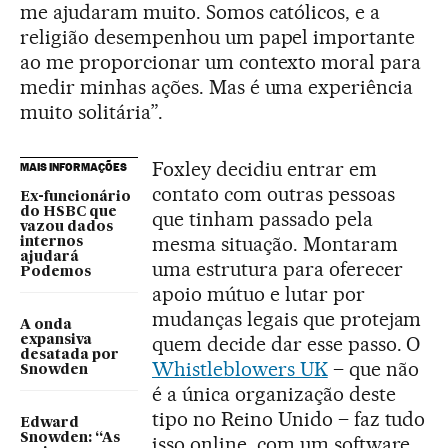
me ajudaram muito. Somos católicos, e a
religião desempenhou um papel importante
ao me proporcionar um contexto moral para
medir minhas ações. Mas é uma experiência
muito solitária”.
Foxley decidiu entrar em
MAIS INFORMAÇÕES
contato com outras pessoas
Ex-funcionário
do HSBC que
que tinham passado pela
vazou dados
mesma situação. Montaram
internos
ajudará
uma estrutura para oferecer
Podemos
apoio mútuo e lutar por
mudanças legais que protejam
A onda
quem decide dar esse passo. O
expansiva
desatada por
Whistleblowers UK
– que não
Snowden
é a única organização deste
tipo no Reino Unido – faz tudo
Edward
Snowden: “As
isso online, com um software