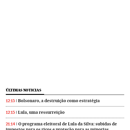
ÚLTIMAS NOTICIAS
Bolsonaro, a destruição como estratégia
12:15
Lula, uma ressurreição
12:15
O programa eleitoral de Lula da Silva: subidas de
21:14
impostos para os ricos e proteção para as minorias