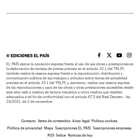
©
EDICIONES EL PAÍS
EL PAÍS BRASIL EN
EL PAÍS BRASI
EL PAÍS B
EL PA
EL PAÍS ejerce la oposición expresa frente al uso de sus obras y prestaciones en
la elaboración de revistas de prensa prevista en el artículo 32.1 del TRLPI;
también realiza la reserva expresa frente a la reproducción, distribución y
comunicación pública de sus trabajos y artículos sobre temas de actualidad
prevista en el artículo 33.1 del TRLPI; y, asimismo, realiza una reserva expresa
de las reproducciones y usos de las obras y otras prestaciones accesibles desde
este sitio web a medios de lectura mecánica u otros medios que resulten
adecuados a tal fin de conformidad con el artículo 67.3 del Real Decreto - ley
24/2021, de 2 de noviembre
Contacto
Venta de contenidos
Aviso legal
Política cookies
Política de privacidad
Mapa
Suscripciones EL PAÍS
Suscripciones empresas
RSS
Índice
Noticias de hoy