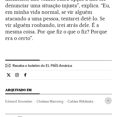
denunciar uma situação injusta”, explica. “Eu,
em minha vida normal, se vir alguém
atacando a uma pessoa, tentarei detê-lo. Se
vir alguém roubando, irei atrás dele. É a
mesma coisa. Por que fiz o que o fiz? Porque
era o certo”.
Receba o boletim do EL PAÍS América
Internacional El País Brasil en Twitter
Internacional El País Brasil en Instagram
Internacional El País Brasil en Facebook
ARQUIVADO EM
Edward Snowden
Chelsea Manning
Cables Wikileaks
Hervé Falciani
Wikileaks
Crimes contra instituições