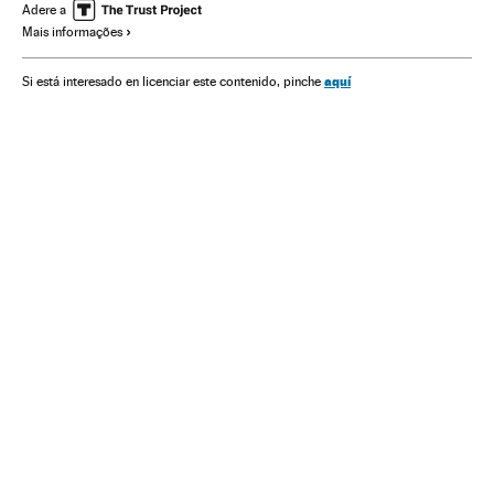
Filtração documentos
Reino Unido
Europa Ocidental
Adere a
Mais informações
Europa
Meios comunicação
Delitos
Comunicação
Justiça
aquí
Si está interesado en licenciar este contenido, pinche