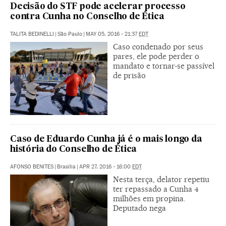
Decisão do STF pode acelerar processo
contra Cunha no Conselho de Ética
TALITA BEDINELLI
|
São Paulo
|
MAY 05, 2016 - 21:37
EDT
Caso condenado por seus
pares, ele pode perder o
mandato e tornar-se passível
de prisão
Caso de Eduardo Cunha já é o mais longo da
história do Conselho de Ética
AFONSO BENITES
|
Brasília
|
APR 27, 2016 - 16:00
EDT
Nesta terça, delator repetiu
ter repassado a Cunha 4
milhões em propina.
Deputado nega