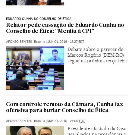
EDUARDO CUNHA NO CONSELHO DE ÉTICA
Relator pede cassação de Eduardo Cunha no
Conselho de Ética: "Mentiu à CPI"
AFONSO BENITES
|
Brasilia
|
JUN 01, 2016 - 18:27
EDT
Debate sobre o parecer de
Marcos Rogério (DEM-RO)
segue na próxima terça-feira
Com controle remoto da Câmara, Cunha faz
ofensiva para burlar Conselho de Ética
AFONSO BENITES
|
Brasilia
|
MAY 31, 2016 - 21:09
EDT
Presidente afastado da Casa
usa aliados na presidência e