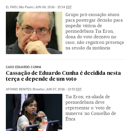
EL PAÍS
|
São Paulo
|
JUN 08, 2016 - 15:24
EDT
Grupo pró-cassação atuou
para postergar decisão para
impedir vitória de
peemedebista Tia Eron,
dona do voto decisivo no
caso, não registrou presença
na sessão da instância
CASO EDUARDO CUNHA
Cassação de Eduardo Cunha é decidida nesta
terça e depende de um voto
AFONSO BENITES
|
Brasilia
|
JUN 07, 2016 - 13:53
EDT
Tia Eron, ex-aliada de
peemedebista deve
representar o ‘voto de
minerva’ no Conselho de
Ética