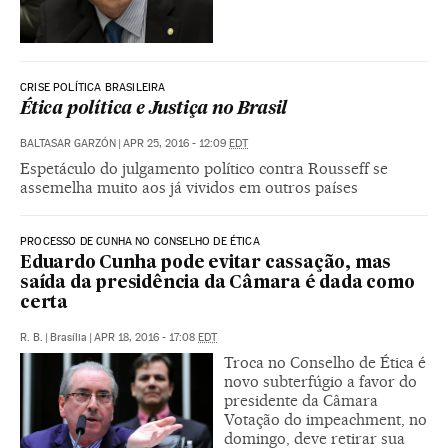
CRISE POLÍTICA BRASILEIRA
Ética política e Justiça no Brasil
BALTASAR GARZÓN
|
APR 25, 2016 - 12:09
EDT
Espetáculo do julgamento político contra Rousseff se
assemelha muito aos já vividos em outros países
PROCESSO DE CUNHA NO CONSELHO DE ÉTICA
Eduardo Cunha pode evitar cassação, mas
saída da presidência da Câmara é dada como
certa
R. B.
|
Brasília
|
APR 18, 2016 - 17:08
EDT
Troca no Conselho de Ética é
novo subterfúgio a favor do
presidente da Câmara
Votação do impeachment, no
domingo, deve retirar sua