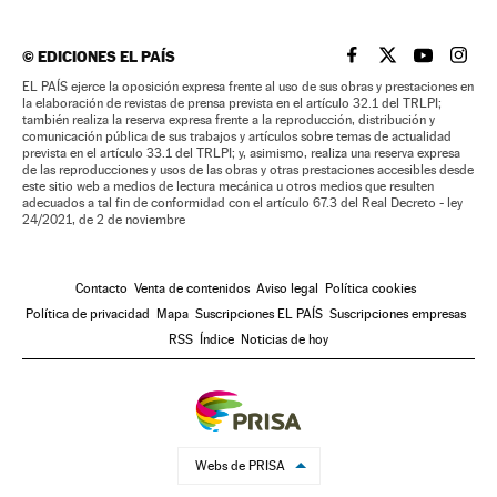
©
EDICIONES EL PAÍS
EL PAÍS BRASIL EN
EL PAÍS BRASI
EL PAÍS B
EL PA
EL PAÍS ejerce la oposición expresa frente al uso de sus obras y prestaciones en
la elaboración de revistas de prensa prevista en el artículo 32.1 del TRLPI;
también realiza la reserva expresa frente a la reproducción, distribución y
comunicación pública de sus trabajos y artículos sobre temas de actualidad
prevista en el artículo 33.1 del TRLPI; y, asimismo, realiza una reserva expresa
de las reproducciones y usos de las obras y otras prestaciones accesibles desde
este sitio web a medios de lectura mecánica u otros medios que resulten
adecuados a tal fin de conformidad con el artículo 67.3 del Real Decreto - ley
24/2021, de 2 de noviembre
Contacto
Venta de contenidos
Aviso legal
Política cookies
Política de privacidad
Mapa
Suscripciones EL PAÍS
Suscripciones empresas
RSS
Índice
Noticias de hoy
Webs de PRISA