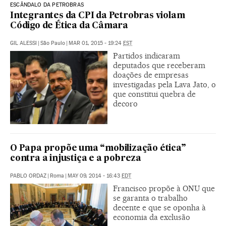
ESCÂNDALO DA PETROBRAS
Integrantes da CPI da Petrobras violam
Código de Ética da Câmara
GIL ALESSI
|
São Paulo
|
MAR 01, 2015 - 19:24
EST
Partidos indicaram
deputados que receberam
doações de empresas
investigadas pela Lava Jato, o
que constitui quebra de
decoro
O Papa propõe uma “mobilização ética”
contra a injustiça e a pobreza
PABLO ORDAZ
|
Roma
|
MAY 09, 2014 - 16:43
EDT
Francisco propõe à ONU que
se garanta o trabalho
decente e que se oponha à
economia da exclusão