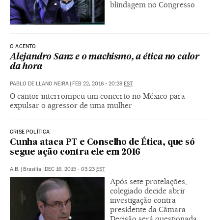
blindagem no Congresso
O ACENTO
Alejandro Sanz e o machismo, a ética no calor
da hora
PABLO DE LLANO NEIRA
|
FEB 22, 2016 - 20:28
EST
O cantor interrompeu um concerto no México para
expulsar o agressor de uma mulher
CRISE POLÍTICA
Cunha ataca PT e Conselho de Ética, que só
segue ação contra ele em 2016
A.B.
|
Brasília
|
DEC 16, 2015 - 03:23
EST
Após sete protelações,
colegiado decide abrir
investigação contra
presidente da Câmara
Decisão será questionada