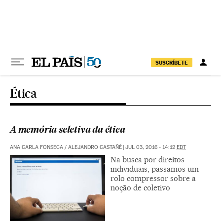
Pular para o conteúdo
SUSCRÍBETE
Ética
A memória seletiva da ética
ANA CARLA FONSECA / ALEJANDRO CASTAÑÉ
|
JUL 03, 2016 - 14:12
EDT
Na busca por direitos
individuais, passamos um
rolo compressor sobre a
noção de coletivo