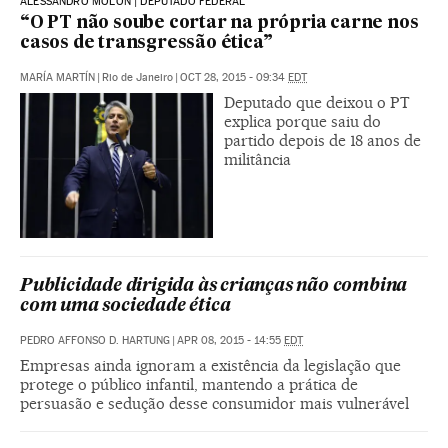
ALESSANDRO MOLON | DEPUTADO FEDERAL
“O PT não soube cortar na própria carne nos
casos de transgressão ética”
MARÍA MARTÍN
|
Rio de Janeiro
|
OCT 28, 2015 - 09:34
EDT
Deputado que deixou o PT
explica porque saiu do
partido depois de 18 anos de
militância
Publicidade dirigida às crianças não combina
com uma sociedade ética
PEDRO AFFONSO D. HARTUNG
|
APR 08, 2015 - 14:55
EDT
Empresas ainda ignoram a existência da legislação que
protege o público infantil, mantendo a prática de
persuasão e sedução desse consumidor mais vulnerável