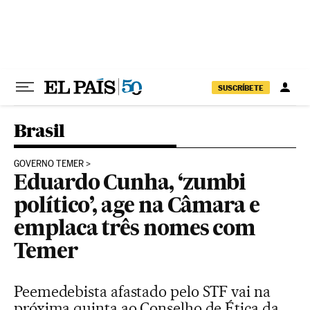
Pular para o conteúdo
SUSCRÍBETE
Brasil
GOVERNO TEMER
Eduardo Cunha, ‘zumbi
político’, age na Câmara e
emplaca três nomes com
Temer
Peemedebista afastado pelo STF vai na
próxima quinta ao Conselho de Ética da