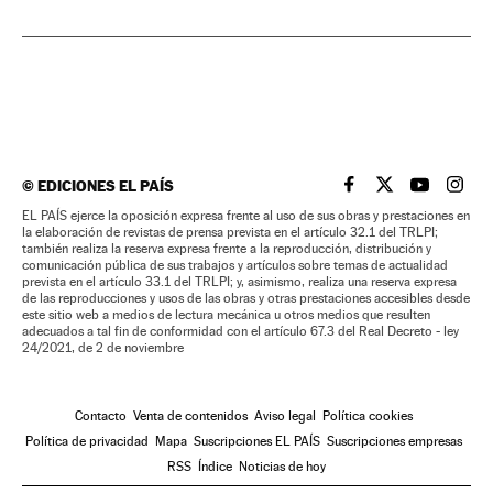
©
EDICIONES EL PAÍS
EL PAÍS BRASIL EN
EL PAÍS BRASI
EL PAÍS B
EL PA
EL PAÍS ejerce la oposición expresa frente al uso de sus obras y prestaciones en
la elaboración de revistas de prensa prevista en el artículo 32.1 del TRLPI;
también realiza la reserva expresa frente a la reproducción, distribución y
comunicación pública de sus trabajos y artículos sobre temas de actualidad
prevista en el artículo 33.1 del TRLPI; y, asimismo, realiza una reserva expresa
de las reproducciones y usos de las obras y otras prestaciones accesibles desde
este sitio web a medios de lectura mecánica u otros medios que resulten
adecuados a tal fin de conformidad con el artículo 67.3 del Real Decreto - ley
24/2021, de 2 de noviembre
Contacto
Venta de contenidos
Aviso legal
Política cookies
Política de privacidad
Mapa
Suscripciones EL PAÍS
Suscripciones empresas
RSS
Índice
Noticias de hoy