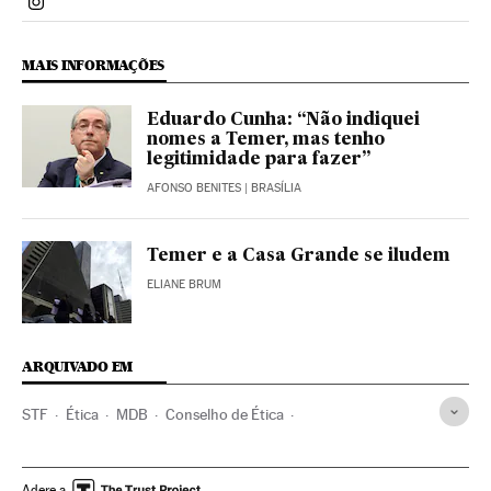
Politica El País Brasil en Instagram
MAIS INFORMAÇÕES
Eduardo Cunha: “Não indiquei
nomes a Temer, mas tenho
legitimidade para fazer”
AFONSO BENITES
| BRASÍLIA
Temer e a Casa Grande se iludem
ELIANE BRUM
ARQUIVADO EM
STF
Ética
MDB
Conselho de Ética
Operação Lava Jato
Eduardo Cunha
Justiça Federal
Relações humanas
Investigação policial
Adere a