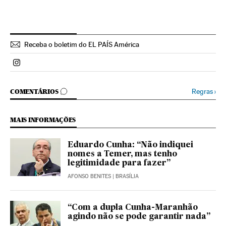
Receba o boletim do EL PAÍS América
Politica El País Brasil en Instagram
COMENTÁRIOS
Regras
›
COMENTÁRIOS
MAIS INFORMAÇÕES
Eduardo Cunha: “Não indiquei
nomes a Temer, mas tenho
legitimidade para fazer”
AFONSO BENITES
| BRASÍLIA
“Com a dupla Cunha-Maranhão
agindo não se pode garantir nada”