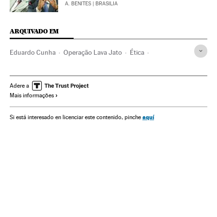
A. BENITES
| BRASILIA
ARQUIVADO EM
Eduardo Cunha
Operação Lava Jato
Ética
Relações humanas
Investigação policial
Caso Petrobras
Câmara Deputados
Crises políticas
Adere a
Mais informações
Sociologia
Subornos
Financiamento ilegal
Congresso Nacional
Corrupção política
Caixa dois
aquí
Si está interesado en licenciar este contenido, pinche
Ciências sociais
Corrupção
Polícia
Brasil
Conflitos políticos
Parlamento
América do Sul
América Latina
Força segurança
Partidos políticos
Delitos