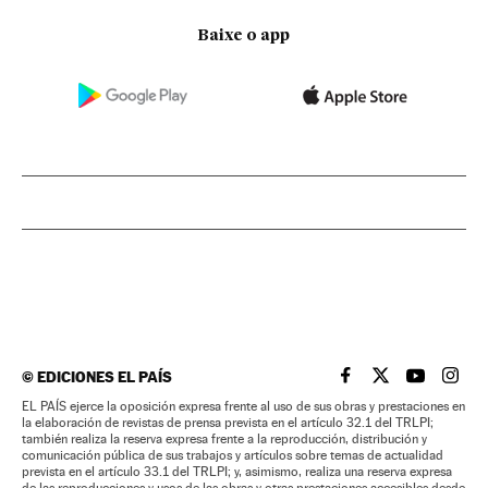
Baixe o app
©
EDICIONES EL PAÍS
EL PAÍS BRASIL EN
EL PAÍS BRASI
EL PAÍS B
EL PA
EL PAÍS ejerce la oposición expresa frente al uso de sus obras y prestaciones en
la elaboración de revistas de prensa prevista en el artículo 32.1 del TRLPI;
también realiza la reserva expresa frente a la reproducción, distribución y
comunicación pública de sus trabajos y artículos sobre temas de actualidad
prevista en el artículo 33.1 del TRLPI; y, asimismo, realiza una reserva expresa