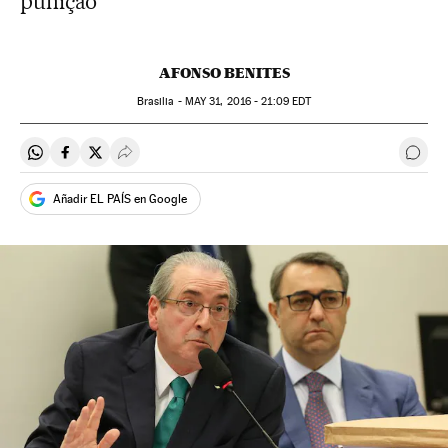
punição
AFONSO BENITES
Brasilia -
MAY
31, 2016 - 21:09
EDT
Compartir en Whatsapp
Compartir en Facebook
Compartir en Twitter
Desplegar Redes Sociales
Come
Añadir EL PAÍS en Google