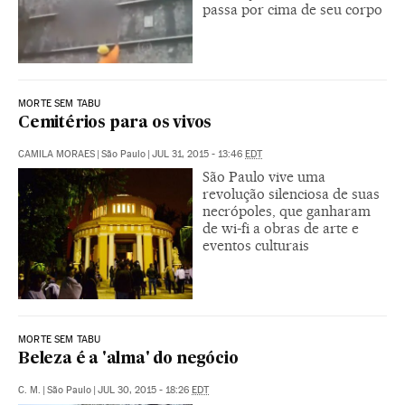
passa por cima de seu corpo
MORTE SEM TABU
Cemitérios para os vivos
CAMILA MORAES
|
São Paulo
|
JUL 31, 2015 - 13:46
EDT
São Paulo vive uma
revolução silenciosa de suas
necrópoles, que ganharam
de wi-fi a obras de arte e
eventos culturais
MORTE SEM TABU
Beleza é a 'alma' do negócio
C. M.
|
São Paulo
|
JUL 30, 2015 - 18:26
EDT