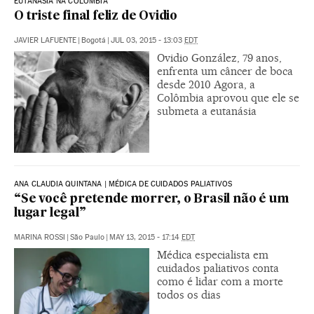
EUTANÁSIA NA COLÔMBIA
O triste final feliz de Ovidio
JAVIER LAFUENTE
|
Bogotá
|
JUL 03, 2015 - 13:03
EDT
Ovidio González, 79 anos,
enfrenta um câncer de boca
desde 2010 Agora, a
Colômbia aprovou que ele se
submeta a eutanásia
ANA CLAUDIA QUINTANA | MÉDICA DE CUIDADOS PALIATIVOS
“Se você pretende morrer, o Brasil não é um
lugar legal”
MARINA ROSSI
|
São Paulo
|
MAY 13, 2015 - 17:14
EDT
Médica especialista em
cuidados paliativos conta
como é lidar com a morte
todos os dias