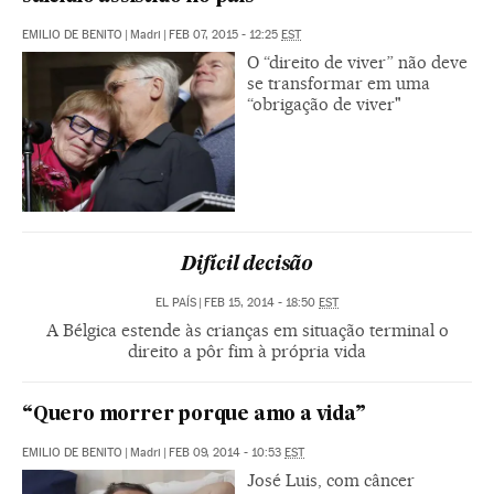
EMILIO DE BENITO
|
Madri
|
FEB 07, 2015 - 12:25
EST
O “direito de viver” não deve
se transformar em uma
“obrigação de viver"
Difícil decisão
EL PAÍS
|
FEB 15, 2014 - 18:50
EST
A Bélgica estende às crianças em situação terminal o
direito a pôr fim à própria vida
“Quero morrer porque amo a vida”
EMILIO DE BENITO
|
Madri
|
FEB 09, 2014 - 10:53
EST
José Luis, com câncer