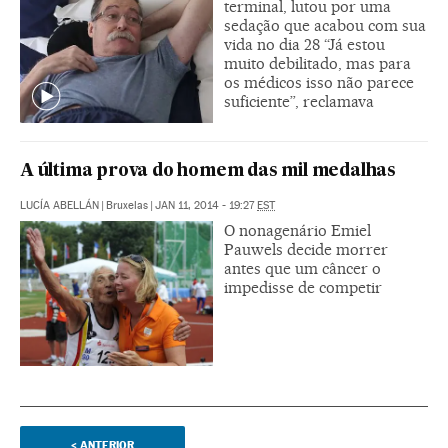
terminal, lutou por uma
sedação que acabou com sua
vida no dia 28 “Já estou
muito debilitado, mas para
os médicos isso não parece
suficiente”, reclamava
A última prova do homem das mil medalhas
LUCÍA ABELLÁN
|
Bruxelas
|
JAN 11, 2014 - 19:27
EST
O nonagenário Emiel
Pauwels decide morrer
antes que um câncer o
impedisse de competir
<
ANTERIOR