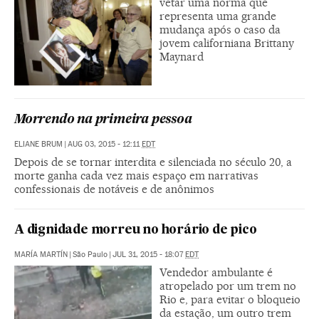
vetar uma norma que
representa uma grande
mudança após o caso da
jovem californiana Brittany
Maynard
Morrendo na primeira pessoa
ELIANE BRUM
|
AUG 03, 2015 - 12:11
EDT
Depois de se tornar interdita e silenciada no século 20, a
morte ganha cada vez mais espaço em narrativas
confessionais de notáveis e de anônimos
A dignidade morreu no horário de pico
MARÍA MARTÍN
|
São Paulo
|
JUL 31, 2015 - 18:07
EDT
Vendedor ambulante é
atropelado por um trem no
Rio e, para evitar o bloqueio
da estação, um outro trem