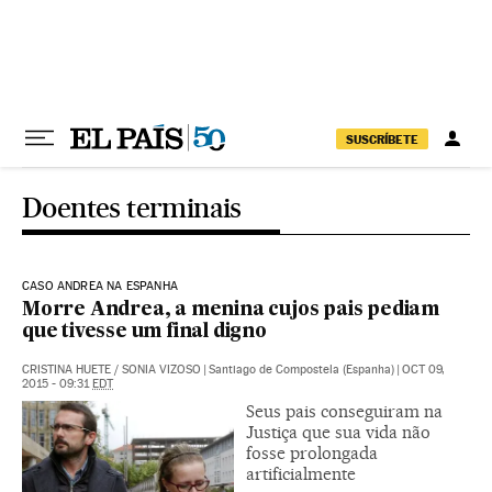
Pular para o conteúdo
SUSCRÍBETE
Doentes terminais
CASO ANDREA NA ESPANHA
Morre Andrea, a menina cujos pais pediam
que tivesse um final digno
CRISTINA HUETE
/
SONIA VIZOSO
|
Santiago de Compostela (Espanha)
|
OCT 09,
2015 - 09:31
EDT
Seus pais conseguiram na
Justiça que sua vida não
fosse prolongada
artificialmente