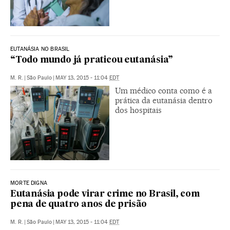
EUTANÁSIA NO BRASIL
“Todo mundo já praticou eutanásia”
M. R.
|
São Paulo
|
MAY 13, 2015 - 11:04
EDT
Um médico conta como é a
prática da eutanásia dentro
dos hospitais
MORTE DIGNA
Eutanásia pode virar crime no Brasil, com
pena de quatro anos de prisão
M. R.
|
São Paulo
|
MAY 13, 2015 - 11:04
EDT