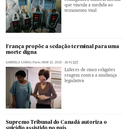
que vincula a medida ao
testamento vital
França propõe a sedação terminal para uma
morte digna
GABRIELA CAÑAS
|
Paris
|
MAR 10, 2015 - 18:41
EDT
Líderes de cinco religiões
reagem contra a mudança
legislativa
Supremo Tribunal do Canadá autoriza o
suicídio assistido no país