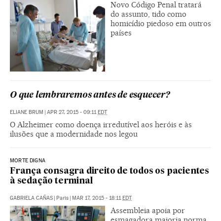
Novo Código Penal tratará
do assunto, tido como
homicídio piedoso em outros
países
O que lembraremos antes de esquecer?
ELIANE BRUM
|
APR 27, 2015 - 09:11
EDT
O Alzheimer como doença irredutível aos heróis e às
ilusões que a modernidade nos legou
MORTE DIGNA
França consagra direito de todos os pacientes
à sedação terminal
GABRIELA CAÑAS
|
Paris
|
MAR 17, 2015 - 18:11
EDT
Assembleia apoia por
esmagadora maioria norma