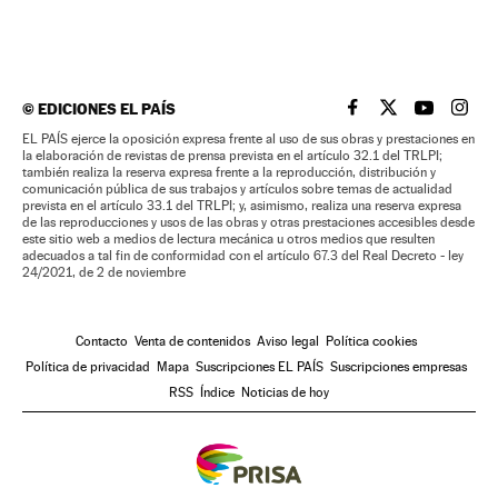
©
EDICIONES EL PAÍS
EL PAÍS BRASIL EN
EL PAÍS BRASI
EL PAÍS B
EL PA
EL PAÍS ejerce la oposición expresa frente al uso de sus obras y prestaciones en
la elaboración de revistas de prensa prevista en el artículo 32.1 del TRLPI;
también realiza la reserva expresa frente a la reproducción, distribución y
comunicación pública de sus trabajos y artículos sobre temas de actualidad
prevista en el artículo 33.1 del TRLPI; y, asimismo, realiza una reserva expresa
de las reproducciones y usos de las obras y otras prestaciones accesibles desde
este sitio web a medios de lectura mecánica u otros medios que resulten
adecuados a tal fin de conformidad con el artículo 67.3 del Real Decreto - ley
24/2021, de 2 de noviembre
Contacto
Venta de contenidos
Aviso legal
Política cookies
Política de privacidad
Mapa
Suscripciones EL PAÍS
Suscripciones empresas
RSS
Índice
Noticias de hoy