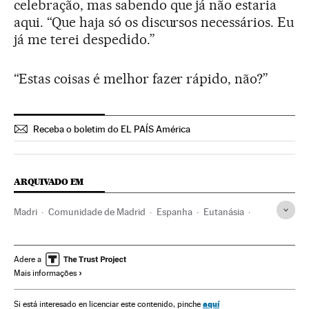
celebração, mas sabendo que já não estaria
aqui. “Que haja só os discursos necessários. Eu
já me terei despedido.”
“Estas coisas é melhor fazer rápido, não?”
Receba o boletim do EL PAÍS América
ARQUIVADO EM
Madri
Comunidade de Madrid
Espanha
Eutanásia
Morte com dignidade
Doentes terminais
Medicina paliativa
Doentes
Assistência sanitária
Adere a
Mais informações
Especialidades médicas
Medicina
Problemas sociais
Previdência
Sociedade
Saúde
aquí
Si está interesado en licenciar este contenido, pinche