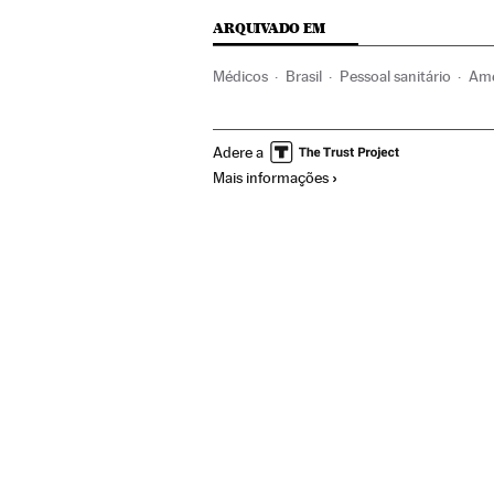
ARQUIVADO EM
Médicos
Brasil
Pessoal sanitário
Amé
Morte com dignidade
Doentes terminais
Adere a
Especialidades médicas
Medicina
Prob
Mais informações