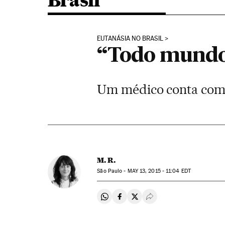
Brasil
EUTANÁSIA NO BRASIL
“Todo mundo 
Um médico conta como 
M. R.
São Paulo -
MAY
13, 2015 - 11:04
EDT
Compartir en Whatsapp
Compartir en Facebook
Compartir en Twitter
Desplegar Redes Soci