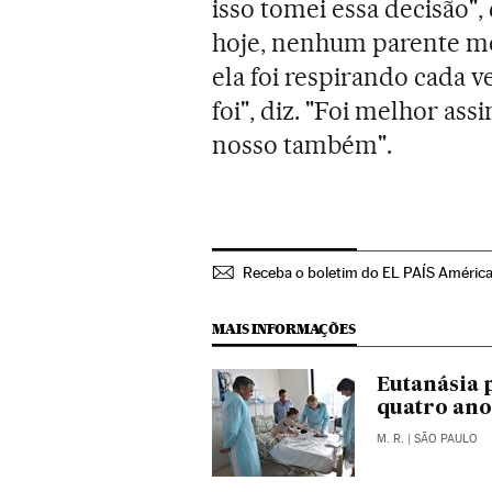
isso tomei essa decisão",
hoje, nenhum parente meu
ela foi respirando cada v
foi", diz. "Foi melhor as
nosso também".
Receba o boletim do EL PAÍS Améric
MAIS INFORMAÇÕES
Eutanásia 
quatro ano
M. R.
| SÃO PAULO