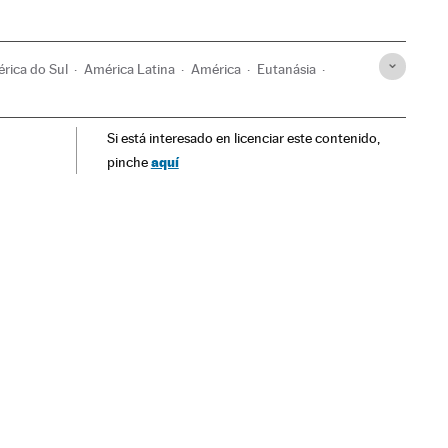
rica do Sul
América Latina
América
Eutanásia
Medicina paliativa
Doentes
Assistência sanitária
Si está interesado en licenciar este contenido,
lemas sociais
Previdência
Sociedade
Saúde
aquí
pinche