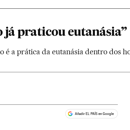
já praticou eutanásia”
é a prática da eutanásia dentro dos ho
Añadir EL PAÍS en Google
ales