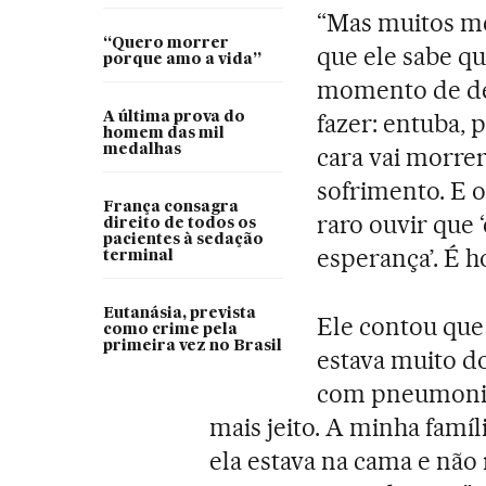
“Mas muitos m
“Quero morrer
que ele sabe qu
porque amo a vida”
momento de des
fazer: entuba, 
A última prova do
homem das mil
medalhas
cara vai morre
sofrimento. E o
França consagra
raro ouvir que 
direito de todos os
pacientes à sedação
esperança’. É ho
terminal
Eutanásia, prevista
Ele contou que
como crime pela
primeira vez no Brasil
estava muito do
com pneumonia,
mais jeito. A minha famíl
ela estava na cama e não