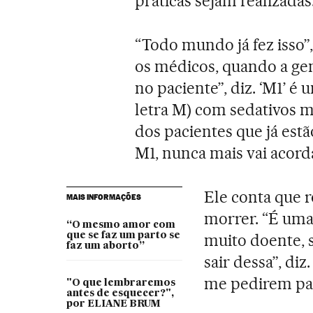
práticas sejam realizadas
“Todo mundo já fez isso”,
os médicos, quando a gent
no paciente”, diz. ‘M1’ 
letra M) com sedativos mu
dos pacientes que já es
M1, nunca mais vai acord
Ele conta que 
MAIS INFORMAÇÕES
morrer. “É uma
“O mesmo amor com
que se faz um parto se
muito doente, 
faz um aborto”
sair dessa”, di
me pedirem pa
"O que lembraremos
antes de esquecer?",
por ELIANE BRUM