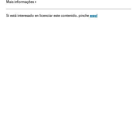
Mais informações
Medicina paliativa
Doentes
Assistência sanitária
Especialidades médicas
Medicina
Problemas sociais
aquí
Si está interesado en licenciar este contenido, pinche
Previdência
Sociedade
Saúde