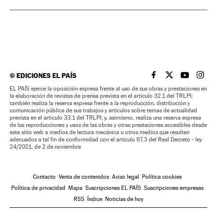
©
EDICIONES EL PAÍS
EL PAÍS BRASIL EN
EL PAÍS BRASI
EL PAÍS B
EL PA
EL PAÍS ejerce la oposición expresa frente al uso de sus obras y prestaciones en
la elaboración de revistas de prensa prevista en el artículo 32.1 del TRLPI;
también realiza la reserva expresa frente a la reproducción, distribución y
comunicación pública de sus trabajos y artículos sobre temas de actualidad
prevista en el artículo 33.1 del TRLPI; y, asimismo, realiza una reserva expresa
de las reproducciones y usos de las obras y otras prestaciones accesibles desde
este sitio web a medios de lectura mecánica u otros medios que resulten
adecuados a tal fin de conformidad con el artículo 67.3 del Real Decreto - ley
24/2021, de 2 de noviembre
Contacto
Venta de contenidos
Aviso legal
Política cookies
Política de privacidad
Mapa
Suscripciones EL PAÍS
Suscripciones empresas
RSS
Índice
Noticias de hoy