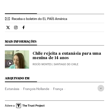
Receba o boletim do EL PAÍS América
Internacional El País Brasil en Twitter
Internacional El País Brasil en Instagram
Internacional El País Brasil en Facebook
MAIS INFORMAÇÕES
Chile rejeita a eutanásia para uma
menina de 14 anos
ROCÍO MONTES
| SANTIAGO DO CHILE
ARQUIVADO EM
Eutanásia
François Hollande
França
Europa Ocidental
Europa
Legislação
Justiça
Morte com dignidade
Doentes terminais
Adere a