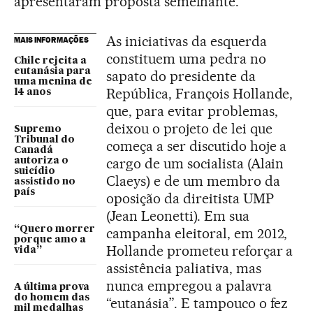
apresentaram proposta semelhante.
As iniciativas da esquerda
MAIS INFORMAÇÕES
constituem uma pedra no
Chile rejeita a
eutanásia para
sapato do presidente da
uma menina de
República, François Hollande,
14 anos
que, para evitar problemas,
deixou o projeto de lei que
Supremo
Tribunal do
começa a ser discutido hoje a
Canadá
cargo de um socialista (Alain
autoriza o
suicídio
Claeys) e de um membro da
assistido no
país
oposição da direitista UMP
(Jean Leonetti). Em sua
“Quero morrer
campanha eleitoral, em 2012,
porque amo a
Hollande prometeu reforçar a
vida”
assistência paliativa, mas
nunca empregou a palavra
A última prova
do homem das
“eutanásia”. E tampouco o fez
mil medalhas