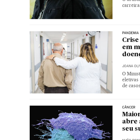
carreira
PANDEMIA
Crise
em ma
doenç
JOANA OLI
O Minis
eletivas
de caso
CÂNCER
Maior
abre 
seu 