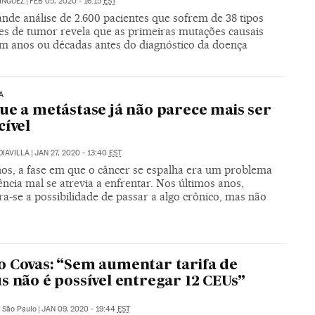
ÍNGUEZ
|
FEB 05, 2020 - 16:15
EST
nde análise de 2.600 pacientes que sofrem de 38 tipos
tes de tumor revela que as primeiras mutações causais
m anos ou décadas antes do diagnóstico da doença
A
ue a metástase já não parece mais ser
cível
DIAVILLA
|
JAN 27, 2020 - 13:40
EST
nos, a fase em que o câncer se espalha era um problema
ência mal se atrevia a enfrentar. Nos últimos anos,
a-se a possibilidade de passar a algo crônico, mas não
 Covas: “Sem aumentar tarifa de
s não é possível entregar 12 CEUs”
|
São Paulo
|
JAN 09, 2020 - 19:44
EST