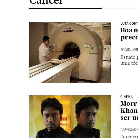
LUTA CON
Boa n
preco
DANIEL ME
Estudo p
uma téc
CINEMA
Morre
Khan,
ser u
AGÊNCIAS
O artis