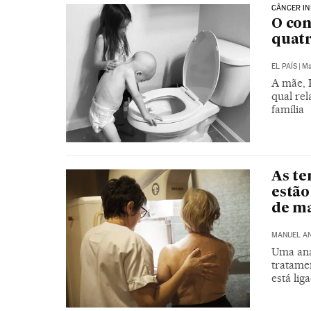
CÂNCER IN
O con
quatr
EL PAÍS
|
Ma
A mãe, K
qual rel
família
As te
estão
de m
MANUEL A
Uma aná
tratame
está lig