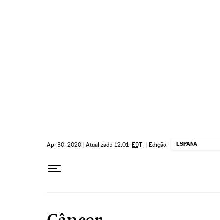
Pular para o conteúdo
ESPAÑA
Apr 30, 2020
|
Atualizado 12:01
EDT
|
Edição:
Câncer