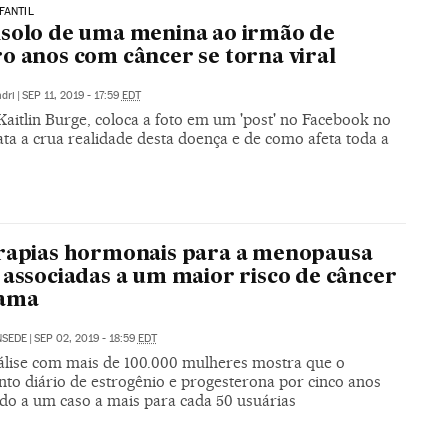
FANTIL
solo de uma menina ao irmão de
o anos com câncer se torna viral
dri
|
SEP 11, 2019 - 17:59
EDT
aitlin Burge, coloca a foto em um 'post' no Facebook no
ata a crua realidade desta doença e de como afeta toda a
rapias hormonais para a menopausa
 associadas a um maior risco de câncer
ama
NSEDE
|
SEP 02, 2019 - 18:59
EDT
lise com mais de 100.000 mulheres mostra que o
nto diário de estrogênio e progesterona por cinco anos
ado a um caso a mais para cada 50 usuárias