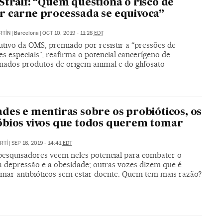
Straif: “Quem questiona o risco de
 carne processada se equivoca”
RTÍN
|
Barcelona
|
OCT 10, 2019 - 11:28
EDT
utivo da OMS, premiado por resistir a “pressões de
es especiais”, reafirma o potencial cancerígeno de
nados produtos de origem animal e do glifosato
des e mentiras sobre os probióticos, os
bios vivos que todos querem tomar
RTÍ
|
SEP 16, 2019 - 14:41
EDT
pesquisadores veem neles potencial para combater o
 a depressão e a obesidade; outras vozes dizem que é
mar antibióticos sem estar doente. Quem tem mais razão?