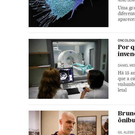
NUÑO DOM
Uma gra
diferen
aparece
ONCOLOGI
Por q
inven
DANIEL ME
Há 15 a
que a ci
vislumbr
letal
Bruno
ônibu
GIL ALESSI