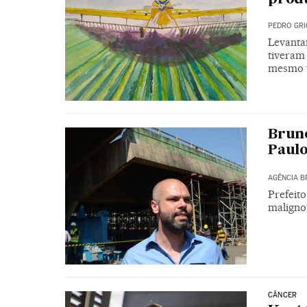
PEDRO GRI
Levanta
tiveram
mesmo t
Bruno
Paulo
AGÊNCIA B
Prefeito
maligno 
CÂNCER