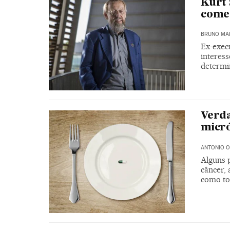
Kurt 
comer
BRUNO MA
Ex-exec
interess
determi
Verda
micró
ANTONIO O
Alguns 
câncer,
como to