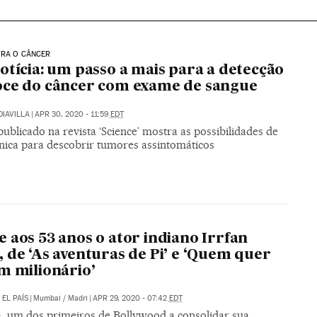
TRA O CÂNCER
otícia: um passo a mais para a detecção
ce do câncer com exame de sangue
DIAVILLA
|
APR 30, 2020 - 11:59
EDT
ublicado na revista ‘Science’ mostra as possibilidades de
nica para descobrir tumores assintomáticos
 aos 53 anos o ator indiano Irrfan
 de ‘As aventuras de Pi’ e ‘Quem quer
m milionário’
/
EL PAÍS
|
Mumbai / Madri
|
APR 29, 2020 - 07:42
EDT
ta, um dos primeiros de Bollywood a consolidar sua