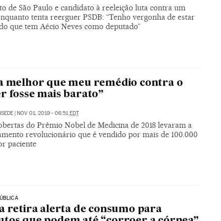
to de São Paulo e candidato à reeleição luta contra um
enquanto tenta reerguer PSDB: “Tenho vergonha de estar
ido que tem Aécio Neves como deputado”
a melhor que meu remédio contra o
r fosse mais barato”
NSEDE
|
NOV 01, 2019 - 06:51
EDT
obertas do Prêmio Nobel de Medicina de 2018 levaram a
amento revolucionário que é vendido por mais de 100.000
or paciente
ÚBLICA
a retira alerta de consumo para
tos que podem até “corroer a córnea”