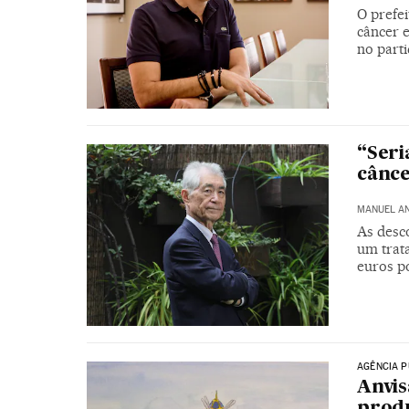
O prefei
câncer 
no part
“Seri
cânce
MANUEL A
As desc
um trat
euros p
AGÊNCIA P
Anvis
produ