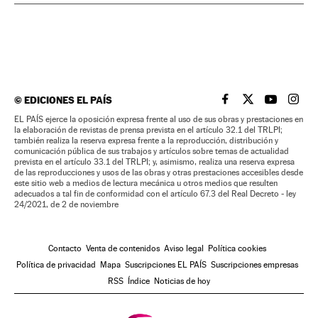
©
EDICIONES EL PAÍS
EL PAÍS BRASIL EN
EL PAÍS BRASI
EL PAÍS B
EL PA
EL PAÍS ejerce la oposición expresa frente al uso de sus obras y prestaciones en
la elaboración de revistas de prensa prevista en el artículo 32.1 del TRLPI;
también realiza la reserva expresa frente a la reproducción, distribución y
comunicación pública de sus trabajos y artículos sobre temas de actualidad
prevista en el artículo 33.1 del TRLPI; y, asimismo, realiza una reserva expresa
de las reproducciones y usos de las obras y otras prestaciones accesibles desde
este sitio web a medios de lectura mecánica u otros medios que resulten
adecuados a tal fin de conformidad con el artículo 67.3 del Real Decreto - ley
24/2021, de 2 de noviembre
Contacto
Venta de contenidos
Aviso legal
Política cookies
Política de privacidad
Mapa
Suscripciones EL PAÍS
Suscripciones empresas
RSS
Índice
Noticias de hoy