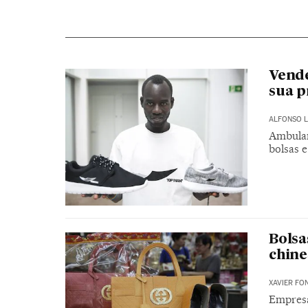
Vend
sua p
ALFONSO L
Ambulan
bolsas 
Bolsa
chine
XAVIER FO
Empresa