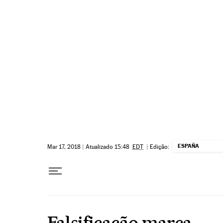
Pular para o conteúdo
ESPAÑA
Mar 17, 2018
|
Atualizado 15:48
EDT
|
Edição:
Falsificação marca