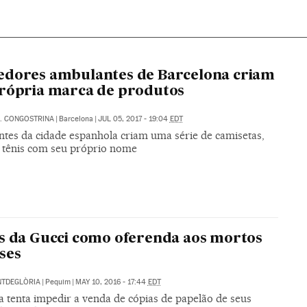
edores ambulantes de Barcelona criam
rópria marca de produtos
. CONGOSTRINA
|
Barcelona
|
JUL 05, 2017 - 19:04
EDT
tes da cidade espanhola criam uma série de camisetas,
e tênis com seu próprio nome
s da Gucci como oferenda aos mortos
ses
NTDEGLÒRIA
|
Pequim
|
MAY 10, 2016 - 17:44
EDT
 tenta impedir a venda de cópias de papelão de seus