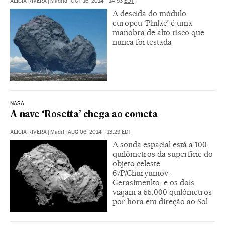
ALICIA RIVERA
|
Madrid
|
OCT 16, 2014 - 14:53
EDT
A descida do módulo
europeu ‘Philae’ é uma
manobra de alto risco que
nunca foi testada
NASA
A nave ‘Rosetta’ chega ao cometa
ALICIA RIVERA
|
Madri
|
AUG 06, 2014 - 13:29
EDT
A sonda espacial está a 100
quilômetros da superfície do
objeto celeste
67P/Churyumov–
Gerasimenko, e os dois
viajam a 55.000 quilômetros
por hora em direção ao Sol