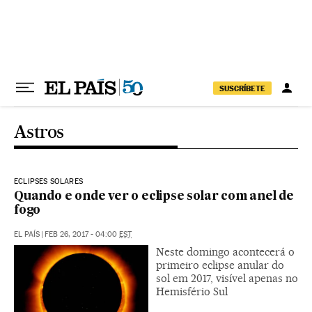
Pular para o conteúdo
SUSCRÍBETE
Astros
ECLIPSES SOLARES
Quando e onde ver o eclipse solar com anel de
fogo
EL PAÍS
|
FEB 26, 2017 - 04:00
EST
Neste domingo acontecerá o
primeiro eclipse anular do
sol em 2017, visível apenas no
Hemisfério Sul