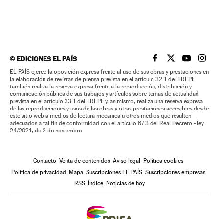
©
EDICIONES EL PAÍS
EL PAÍS BRASIL EN
EL PAÍS BRASI
EL PAÍS B
EL PA
EL PAÍS ejerce la oposición expresa frente al uso de sus obras y prestaciones en
la elaboración de revistas de prensa prevista en el artículo 32.1 del TRLPI;
también realiza la reserva expresa frente a la reproducción, distribución y
comunicación pública de sus trabajos y artículos sobre temas de actualidad
prevista en el artículo 33.1 del TRLPI; y, asimismo, realiza una reserva expresa
de las reproducciones y usos de las obras y otras prestaciones accesibles desde
este sitio web a medios de lectura mecánica u otros medios que resulten
adecuados a tal fin de conformidad con el artículo 67.3 del Real Decreto - ley
24/2021, de 2 de noviembre
Contacto
Venta de contenidos
Aviso legal
Política cookies
Política de privacidad
Mapa
Suscripciones EL PAÍS
Suscripciones empresas
RSS
Índice
Noticias de hoy