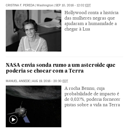
CRISTINA F. PEREDA
|
Washington
|
SEP 10, 2016 - 12:02
EDT
Hollywood conta a história
das mulheres negras que
ajudaram a humanidade a
chegar à Lua
NASA envia sonda rumo a um asteroide que
poderia se chocar com a Terra
MANUEL ANSEDE
|
AUG 19, 2016 - 20:30
EDT
A rocha Bennu, cuja
probabilidade de impacto é
de 0,037%, poderia fornecer
pistas sobre a vida na Terra