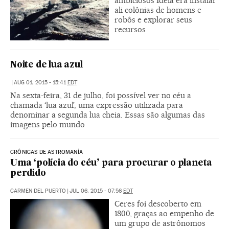
ambiciosos Ideia era instalar
ali colônias de homens e
robôs e explorar seus
recursos
Noite de lua azul
|
AUG 01, 2015 - 15:41
EDT
Na sexta-feira, 31 de julho, foi possível ver no céu a
chamada ‘lua azul’, uma expressão utilizada para
denominar a segunda lua cheia. Essas são algumas das
imagens pelo mundo
CRÔNICAS DE ASTROMANÍA
Uma ‘polícia do céu’ para procurar o planeta
perdido
CARMEN DEL PUERTO
|
JUL 06, 2015 - 07:56
EDT
Ceres foi descoberto em
1800, graças ao empenho de
um grupo de astrônomos