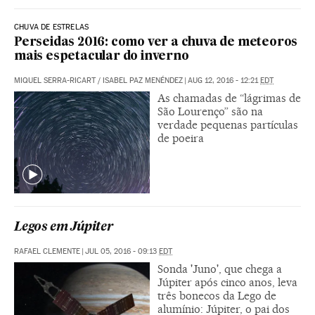
CHUVA DE ESTRELAS
Perseidas 2016: como ver a chuva de meteoros
mais espetacular do inverno
MIQUEL SERRA-RICART / ISABEL PAZ MENÉNDEZ
|
AUG 12, 2016 - 12:21
EDT
As chamadas de “lágrimas de
São Lourenço” são na
verdade pequenas partículas
de poeira
Legos em Júpiter
RAFAEL CLEMENTE
|
JUL 05, 2016 - 09:13
EDT
Sonda 'Juno', que chega a
Júpiter após cinco anos, leva
três bonecos da Lego de
alumínio: Júpiter, o pai dos