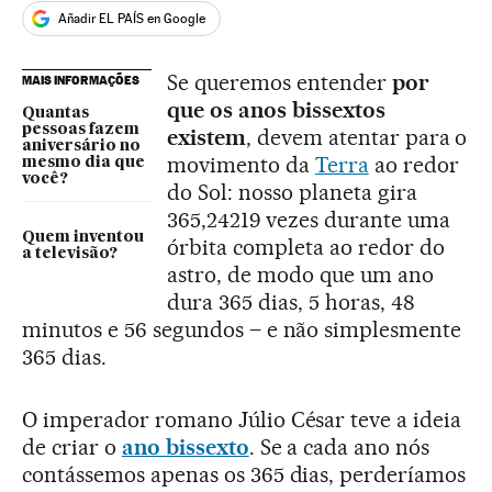
Añadir EL PAÍS en Google
Se queremos entender
por
MAIS INFORMAÇÕES
que os anos bissextos
Quantas
pessoas fazem
existem
, devem atentar para o
aniversário no
movimento da
Terra
ao redor
mesmo dia que
você?
do Sol: nosso planeta gira
365,24219 vezes durante uma
Quem inventou
órbita completa ao redor do
a televisão?
astro, de modo que um ano
dura 365 dias, 5 horas, 48
minutos e 56 segundos – e não simplesmente
365 dias.
O imperador romano Júlio César teve a ideia
de criar o
ano bissexto
. Se a cada ano nós
contássemos apenas os 365 dias, perderíamos