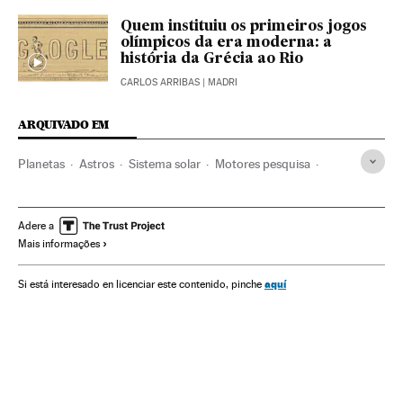
Quem instituiu os primeiros jogos
olímpicos da era moderna: a
história da Grécia ao Rio
CARLOS ARRIBAS
| MADRI
ARQUIVADO EM
Planetas
Astros
Sistema solar
Motores pesquisa
Alphabet
Universo
Astronomia
Internet
Meteorologia
Empresas
Doodle
Espanha
Adere a
Mais informações
Economia
Telecomunicações
Sociedade
Comunicações
A Lua
2016
Verão
Inverno
aquí
Si está interesado en licenciar este contenido, pinche
Estações ano
A Terra
Satélites
Google
Ciência