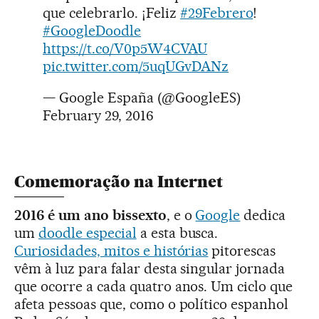
que celebrarlo. ¡Feliz
#29Febrero
!
#GoogleDoodle
https://t.co/V0p5W4CVAU
pic.twitter.com/5uqUGvDANz
— Google España (@GoogleES)
February 29, 2016
Comemoração na Internet
2016 é um ano bissexto
, e o
Google
dedica
um
doodle especial
a esta busca.
Curiosidades, mitos e histórias
pitorescas
vêm à luz para falar desta singular jornada
que ocorre a cada quatro anos. Um ciclo que
afeta pessoas que, como o político espanhol