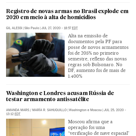
Registro de novas armas no Brasil explode em
2020 em meio à alta de homicídios
GIL ALESSI
|
São Paulo
|
JUL 27, 2020 - 18:57
EDT
Alta na emissão de
documentos pela PF para
posse de novos armamentos
foi de 205% no primeiro
semestre, reflexo das novas
regras sob Bolsonaro. No
DF, aumento foi de mais de
1.400%
Washington e Londres acusam Rússia de
testar armamento antissatélite
AMANDA MARS
/
MARÍA R. SAHUQUILLO
|
Washington e Moscou
|
JUL 25, 2020 -
13:12
EDT
Moscou afirma que a
operação foi uma
“verificação de nave espacial”