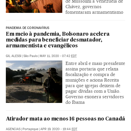
de Mussolini a Venezuela de
Chávez, governos
fomentaram armamentismo
PANDEMIA DE CORONAVÍRUS
Em meio à pandemia, Bolsonaro acelera
medidas para beneficiar desmatador,
armamentista e evangélicos
GIL ALESSI
|
São Paulo
|
MAY 11, 2020 - 07:42
EDT
Entre abril e maio presidente
assina portaria que relaxa
fiscalização e compra de
munições e aciona Receita
para que igrejas deixem de
pagar dívidas com a União.
Governo exonera servidores
do Ibama
Atirador mata ao menos 16 pessoas no Canadá
AGENCIAS
|
Portapique
|
APR 19, 2020 - 19:44
EDT