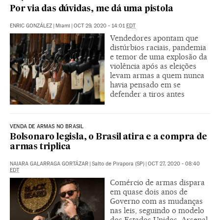
Por via das dúvidas, me dá uma pistola
ENRIC GONZÁLEZ
|
Miami
|
OCT 29, 2020 - 14:01
EDT
Vendedores apontam que
distúrbios raciais, pandemia
e temor de uma explosão da
violência após as eleições
levam armas a quem nunca
havia pensado em se
defender a tiros antes
VENDA DE ARMAS NO BRASIL
Bolsonaro legisla, o Brasil atira e a compra de
armas triplica
NAIARA GALARRAGA GORTÁZAR
|
Salto de Pirapora (SP)
|
OCT 27, 2020 - 08:40
EDT
Comércio de armas dispara
em quase dois anos de
Governo com as mudanças
nas leis, seguindo o modelo
dos Estados Unidos. Arsenal