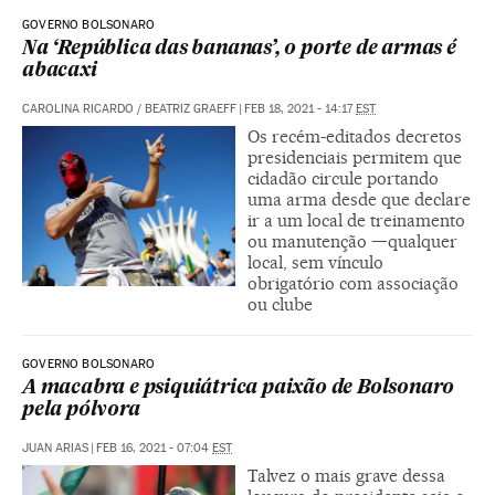
GOVERNO BOLSONARO
Na ‘República das bananas’, o porte de armas é
abacaxi
CAROLINA RICARDO
/
BEATRIZ GRAEFF
|
FEB 18, 2021 - 14:17
EST
Os recém-editados decretos
presidenciais permitem que
cidadão circule portando
uma arma desde que declare
ir a um local de treinamento
ou manutenção —qualquer
local, sem vínculo
obrigatório com associação
ou clube
GOVERNO BOLSONARO
A macabra e psiquiátrica paixão de Bolsonaro
pela pólvora
JUAN ARIAS
|
FEB 16, 2021 - 07:04
EST
Talvez o mais grave dessa