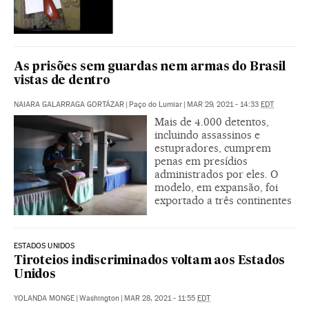
As prisões sem guardas nem armas do Brasil
vistas de dentro
NAIARA GALARRAGA GORTÁZAR
|
Paço do Lumiar
|
MAR 29, 2021 - 14:33
EDT
Mais de 4.000 detentos,
incluindo assassinos e
estupradores, cumprem
penas em presídios
administrados por eles. O
modelo, em expansão, foi
exportado a três continentes
ESTADOS UNIDOS
Tiroteios indiscriminados voltam aos Estados
Unidos
YOLANDA MONGE
|
Washington
|
MAR 28, 2021 - 11:55
EDT