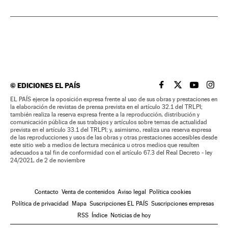
©
EDICIONES EL PAÍS
EL PAÍS BRASIL EN
EL PAÍS BRASI
EL PAÍS B
EL PA
EL PAÍS ejerce la oposición expresa frente al uso de sus obras y prestaciones en
la elaboración de revistas de prensa prevista en el artículo 32.1 del TRLPI;
también realiza la reserva expresa frente a la reproducción, distribución y
comunicación pública de sus trabajos y artículos sobre temas de actualidad
prevista en el artículo 33.1 del TRLPI; y, asimismo, realiza una reserva expresa
de las reproducciones y usos de las obras y otras prestaciones accesibles desde
este sitio web a medios de lectura mecánica u otros medios que resulten
adecuados a tal fin de conformidad con el artículo 67.3 del Real Decreto - ley
24/2021, de 2 de noviembre
Contacto
Venta de contenidos
Aviso legal
Política cookies
Política de privacidad
Mapa
Suscripciones EL PAÍS
Suscripciones empresas
RSS
Índice
Noticias de hoy