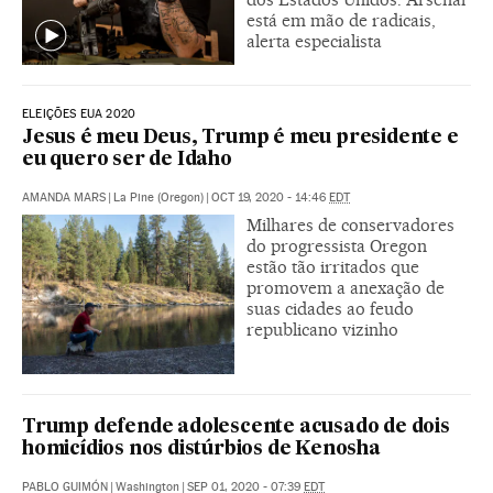
está em mão de radicais,
alerta especialista
ELEIÇÕES EUA 2020
Jesus é meu Deus, Trump é meu presidente e
eu quero ser de Idaho
AMANDA MARS
|
La Pine (Oregon)
|
OCT 19, 2020 - 14:46
EDT
Milhares de conservadores
do progressista Oregon
estão tão irritados que
promovem a anexação de
suas cidades ao feudo
republicano vizinho
Trump defende adolescente acusado de dois
homicídios nos distúrbios de Kenosha
PABLO GUIMÓN
|
Washington
|
SEP 01, 2020 - 07:39
EDT