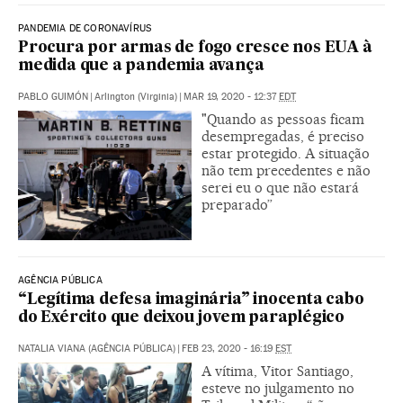
PANDEMIA DE CORONAVÍRUS
Procura por armas de fogo cresce nos EUA à
medida que a pandemia avança
PABLO GUIMÓN
|
Arlington (Virginia)
|
MAR 19, 2020 - 12:37
EDT
"Quando as pessoas ficam
desempregadas, é preciso
estar protegido. A situação
não tem precedentes e não
serei eu o que não estará
preparado”
AGÊNCIA PÚBLICA
“Legítima defesa imaginária” inocenta cabo
do Exército que deixou jovem paraplégico
NATALIA VIANA (AGÊNCIA PÚBLICA)
|
FEB 23, 2020 - 16:19
EST
A vítima, Vitor Santiago,
esteve no julgamento no