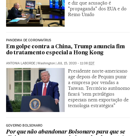
e diz que acusação é
"propaganda" dos EUA e do
Reino Unido
PANDEMIA DE CORONAVÍRUS
Em golpe contra a China, Trump anuncia fim
do tratamento especial a Hong Kong
ANTONIA LABORDE
|
Washington
|
JUL 15, 2020 - 11:08
EDT
Presidente norte-americano
age depois de Pequim punir
a empresa por vendas a
Taiwan. Território autônomo
ficará “sem privilégios
especiais nem exportação de
tecnologia estratégica"
GOVERNO BOLSONARO
Por que não abandonar Bolsonaro para que se