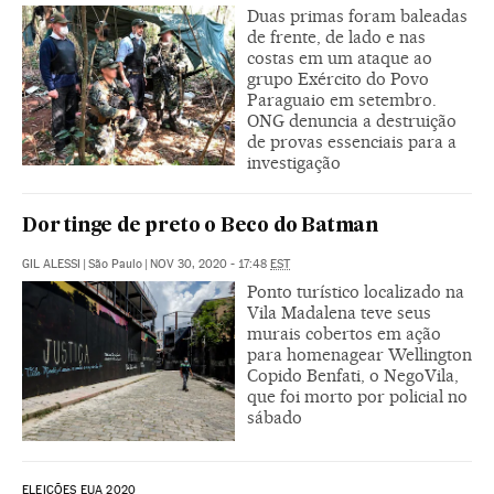
Duas primas foram baleadas
de frente, de lado e nas
costas em um ataque ao
grupo Exército do Povo
Paraguaio em setembro.
ONG denuncia a destruição
de provas essenciais para a
investigação
Dor tinge de preto o Beco do Batman
GIL ALESSI
|
São Paulo
|
NOV 30, 2020 - 17:48
EST
Ponto turístico localizado na
Vila Madalena teve seus
murais cobertos em ação
para homenagear Wellington
Copido Benfati, o NegoVila,
que foi morto por policial no
sábado
ELEIÇÕES EUA 2020