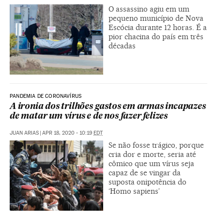
O assassino agiu em um
pequeno município de Nova
Escócia durante 12 horas. É a
pior chacina do país em três
décadas
PANDEMIA DE CORONAVÍRUS
A ironia dos trilhões gastos em armas incapazes
de matar um vírus e de nos fazer felizes
JUAN ARIAS
|
APR 18, 2020 - 10:19
EDT
Se não fosse trágico, porque
cria dor e morte, seria até
cômico que um vírus seja
capaz de se vingar da
suposta onipotência do
‘Homo sapiens’