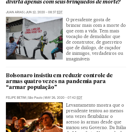
divirta apenas com seus brinquedos de morte?
JUAN ARIAS
|
JUN 12, 2020 - 08:37
EDT
O presidente gosta de
brincar mais com a morte do
que com a vida. Tem mais
vocação de demolidor que
de construtor, de guerreiro
que de diálogo, de caçador
de inimigos, verdadeiros ou
imagináveis
Bolsonaro insistiu em reduzir controle de
armas quatro vezes na pandemia para
“armar população”
FELIPE BETIM
|
São Paulo
|
MAY 26, 2020 - 07:42
EDT
Levantamento mostra que o
presidente tentou ao menos
seis vezes flexibilizar o
acesso às armas desde que
iniciou seu Governo. Da Itália