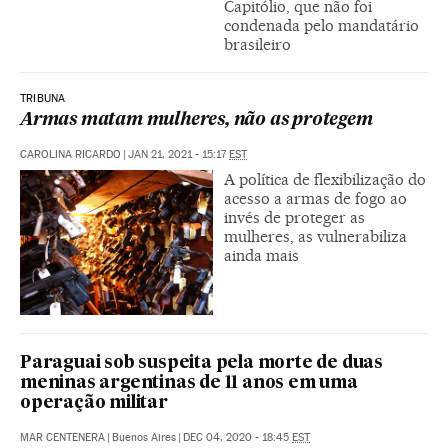
Capitólio, que não foi
condenada pelo mandatário
brasileiro
TRIBUNA
Armas matam mulheres, não as protegem
CAROLINA RICARDO
|
JAN 21, 2021 - 15:17
EST
A política de flexibilização do
acesso a armas de fogo ao
invés de proteger as
mulheres, as vulnerabiliza
ainda mais
Paraguai sob suspeita pela morte de duas
meninas argentinas de 11 anos em uma
operação militar
MAR CENTENERA
|
Buenos Aires
|
DEC 04, 2020 - 18:45
EST