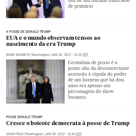
sim de um menino malcriado
de primário
A POSSE DE DONALD TRUMP
EUA e o mundo observam tensos ao
nascimento da era Trump
MARC BASSETS
|
Washington
|
JAN 20, 2017 - 12:12
EST
Cerimônia de posse é o
ponto alto da desconcertante
ascensão à cúpula do poder
de um homem que há dois
anos era apenas um
personagem do show
business
POSSE DONALD TRUMP
Cresce o boicote democrata à posse de Trump
JOAN FAUS
|
Washington
|
JAN 20, 2017 - 11:41
EST