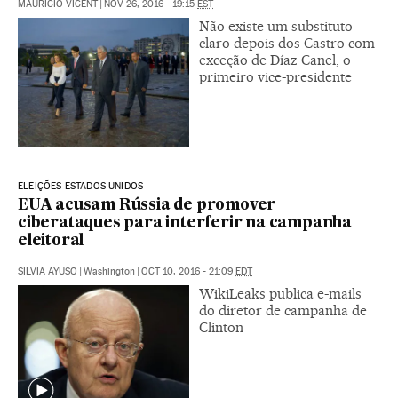
MAURICIO VICENT
|
NOV 26, 2016 - 19:15
EST
Não existe um substituto
claro depois dos Castro com
exceção de Díaz Canel, o
primeiro vice-presidente
ELEIÇÕES ESTADOS UNIDOS
EUA acusam Rússia de promover
ciberataques para interferir na campanha
eleitoral
SILVIA AYUSO
|
Washington
|
OCT 10, 2016 - 21:09
EDT
WikiLeaks publica e-mails
do diretor de campanha de
Clinton