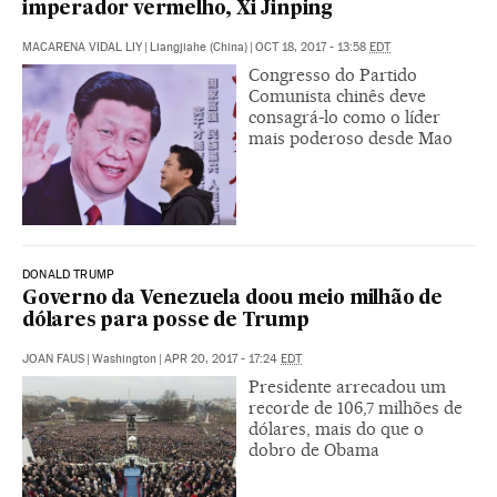
imperador vermelho, Xi Jinping
MACARENA VIDAL LIY
|
Liangjiahe (China)
|
OCT 18, 2017 - 13:58
EDT
Congresso do Partido
Comunista chinês deve
consagrá-lo como o líder
mais poderoso desde Mao
DONALD TRUMP
Governo da Venezuela doou meio milhão de
dólares para posse de Trump
JOAN FAUS
|
Washington
|
APR 20, 2017 - 17:24
EDT
Presidente arrecadou um
recorde de 106,7 milhões de
dólares, mais do que o
dobro de Obama