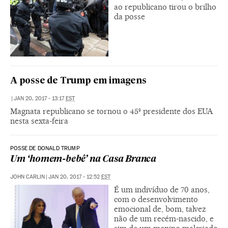
ao republicano tirou o brilho
da posse
A posse de Trump em imagens
|
JAN 20, 2017 - 13:17
EST
Magnata republicano se tornou o 45º presidente dos EUA
nesta sexta-feira
POSSE DE DONALD TRUMP
Um ‘homem-bebê’ na Casa Branca
JOHN CARLIN
|
JAN 20, 2017 - 12:52
EST
É um indivíduo de 70 anos,
com o desenvolvimento
emocional de, bom, talvez
não de um recém-nascido, e