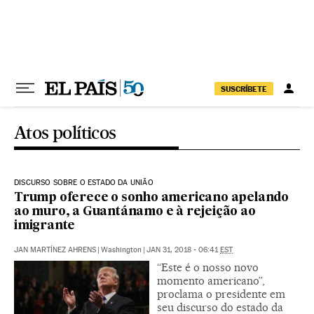
Pular para o conteúdo
SUSCRÍBETE
Atos políticos
DISCURSO SOBRE O ESTADO DA UNIÃO
Trump oferece o sonho americano apelando
ao muro, a Guantánamo e à rejeição ao
imigrante
JAN MARTÍNEZ AHRENS
|
Washington
|
JAN 31, 2018 - 06:41
EST
“Este é o nosso novo
momento americano”,
proclama o presidente em
seu discurso do estado da