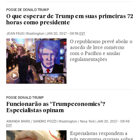
POSSE DE DONALD TRUMP
O que esperar de Trump em suas primeiras 72
horas como presidente
JOAN FAUS
|
Washington
|
JAN 20, 2017 - 09:56
EST
O republicano prevê abolir o
acordo de livre comércio
com o Pacífico e anular
regulamentações
POSSE DONALD TRUMP
Funcionarão as ‘Trumpeconomics’?
Especialistas opinam
AMANDA MARS
/
SANDRO POZZI
|
Washington / Nova York
|
JAN 20, 2017 - 09:49
EST
Especialistas respondem a
três perguntas cruciais sobre