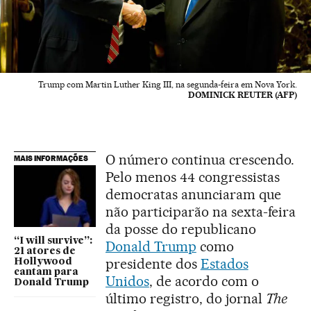
Trump com Martin Luther King III, na segunda-feira em Nova York.
DOMINICK REUTER (AFP)
O número continua crescendo.
MAIS INFORMAÇÕES
Pelo menos 44 congressistas
democratas anunciaram que
não participarão na sexta-feira
da posse do republicano
“I will survive”:
Donald Trump
como
21 atores de
presidente dos
Estados
Hollywood
cantam para
Unidos
, de acordo com o
Donald Trump
último registro, do jornal
The