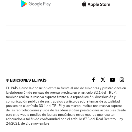
©
EDICIONES EL PAÍS
EL PAÍS BRASIL EN
EL PAÍS BRASI
EL PAÍS B
EL PA
EL PAÍS ejerce la oposición expresa frente al uso de sus obras y prestaciones en
la elaboración de revistas de prensa prevista en el artículo 32.1 del TRLPI;
también realiza la reserva expresa frente a la reproducción, distribución y
comunicación pública de sus trabajos y artículos sobre temas de actualidad
prevista en el artículo 33.1 del TRLPI; y, asimismo, realiza una reserva expresa
de las reproducciones y usos de las obras y otras prestaciones accesibles desde
este sitio web a medios de lectura mecánica u otros medios que resulten
adecuados a tal fin de conformidad con el artículo 67.3 del Real Decreto - ley
24/2021, de 2 de noviembre