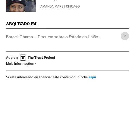
AMANDA MARS
| CHICAGO
ARQUIVADO EM
Barack Obama
Discurso sobre o Estado da União
Chicago
Ilinóis
Atos políticos
Estados Unidos
América do Norte
América
Congresso Estados Unidos
Adere a
Mais informações
Parlamento
Política
aquí
Si está interesado en licenciar este contenido, pinche