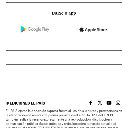
Baixe o app
©
EDICIONES EL PAÍS
EL PAÍS BRASIL EN
EL PAÍS BRASI
EL PAÍS B
EL PA
EL PAÍS ejerce la oposición expresa frente al uso de sus obras y prestaciones en
la elaboración de revistas de prensa prevista en el artículo 32.1 del TRLPI;
también realiza la reserva expresa frente a la reproducción, distribución y
comunicación pública de sus trabajos y artículos sobre temas de actualidad
prevista en el artículo 33.1 del TRLPI; y, asimismo, realiza una reserva expresa