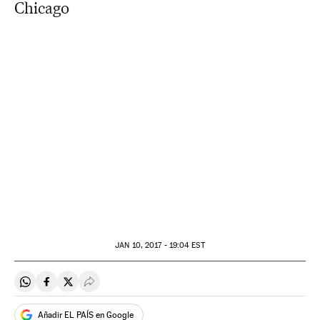
Chicago
JAN
10, 2017 - 19:04
EST
Compartir en Whatsapp
Compartir en Facebook
Compartir en Twitter
Desplegar Redes Sociales
Añadir EL PAÍS en Google