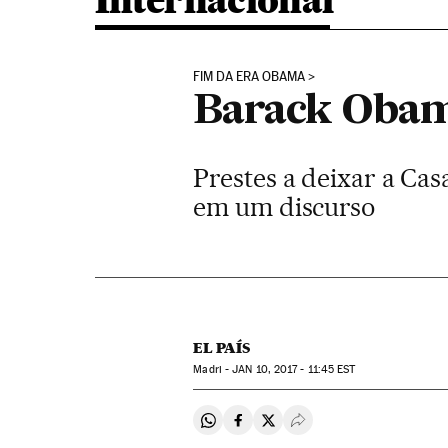
Internacional
FIM DA ERA OBAMA
Barack Obama,
Prestes a deixar a Ca
em um discurso
EL PAÍS
Madri -
JAN
10, 2017 - 11:45
EST
Compartir en Whatsapp
Compartir en Facebook
Compartir en Twitter
Desplegar Redes Soci