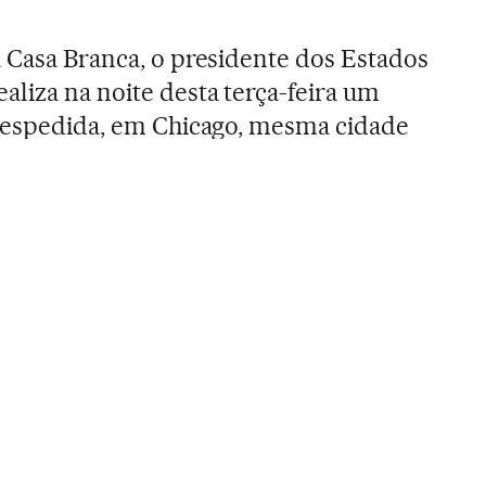
a Casa Branca, o presidente dos Estados
realiza na noite desta terça-feira um
 despedida, em Chicago, mesma cidade
 vitória em novembro de 2008, quando
eiro mandato. Obama se dirige aos norte-
um dia antes da primeira entrevista
dada pelo presidente eleito
Donald
em 20 de janeiro. Na imagem acima, a
 Obama desde o início de seu Governo e