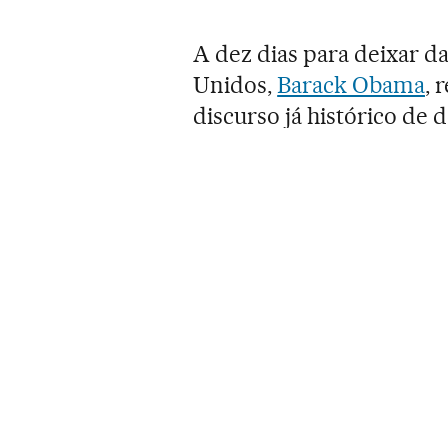
A dez dias para deixar d
Unidos,
Barack Obama
, 
discurso já histórico de
palco do anúncio de sua
foi eleito para seu prim
americanos (e ao mundo) 
oficial à imprensa a ser 
Trump
, que toma posse 
transformação visual de
no fim dele.