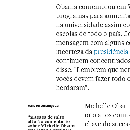
Obama comemorou em Wa
programas para aumenta
na universidade assim co
escolas de todo o país.
mensagem com alguns co
incerteza da
presidência
continuem concentrados
disse. “Lembrem que nen
vocês devem fazer todo o
herdaram”.
Michelle Obama
MAIS INFORMAÇÕES
oito anos como
“Macaca de salto
alto”: o comentário
chave do sucess
sobre Michelle Obama