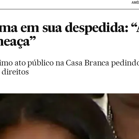
AMÉ
ma em sua despedida: “
meaça”
imo ato público na Casa Branca pedindo
direitos