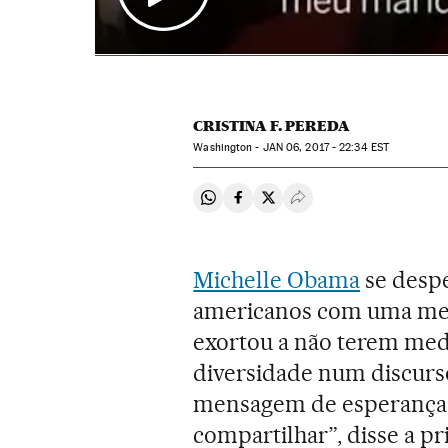
CRISTINA F. PEREDA
Washington -
JAN
06, 2017 - 22:34
EST
Compartir en Whatsapp
Compartir en Facebook
Compartir en Twitter
Desplegar Redes Soci
Michelle Obama
se despe
americanos com uma men
exortou a não terem med
diversidade num discurso
mensagem de esperança q
compartilhar”, disse a p