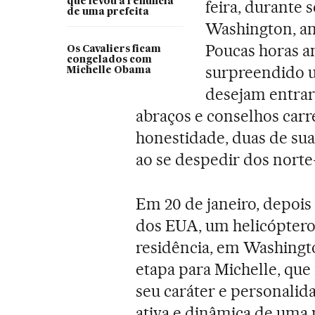
que levou à renúncia
feira, durante 
de uma prefeita
Washington, an
Poucas horas a
Os Cavaliers ficam
congelados com
surpreendido u
Michelle Obama
desejam entrar 
abraços e conselhos car
honestidade, duas de suas
ao se despedir dos nort
Em 20 de janeiro, depois
dos EUA, um helicóptero 
residência, em Washing
etapa para Michelle, que
seu caráter e personalid
ativa e dinâmica de uma 