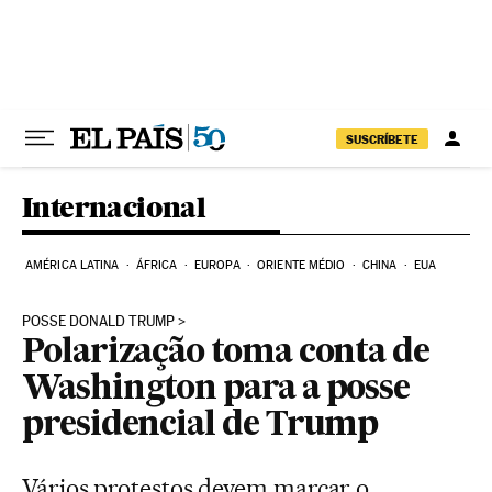
Pular para o conteúdo
SUSCRÍBETE
Internacional
AMÉRICA LATINA
ÁFRICA
EUROPA
ORIENTE MÉDIO
CHINA
EUA
POSSE DONALD TRUMP
Polarização toma conta de
Washington para a posse
presidencial de Trump
Vários protestos devem marcar o