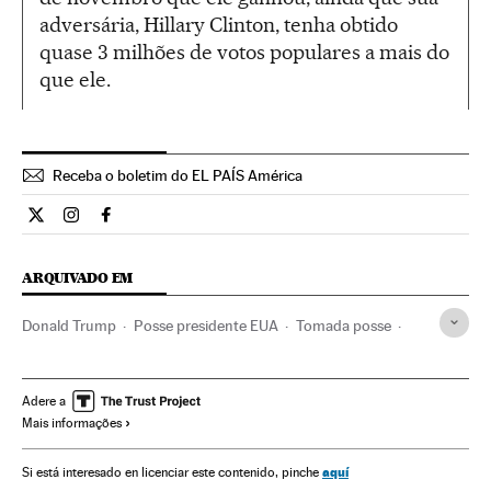
adversária, Hillary Clinton, tenha obtido
quase 3 milhões de votos populares a mais do
que ele.
Receba o boletim do EL PAÍS América
Internacional El País Brasil en Twitter
Internacional El País Brasil en Instagram
Internacional El País Brasil en Facebook
ARQUIVADO EM
Donald Trump
Posse presidente EUA
Tomada posse
Atos políticos
Estados Unidos
América do Norte
Governo
América
Administração Estado
Adere a
Mais informações
Administração pública
Política
Tomada de Posse de Donald Trump como Presidente 45 dos
aquí
Si está interesado en licenciar este contenido, pinche