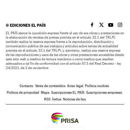
©
EDICIONES EL PAÍS
EL PAÍS BRASIL EN
EL PAÍS BRASI
EL PAÍS B
EL PA
EL PAÍS ejerce la oposición expresa frente al uso de sus obras y prestaciones en
la elaboración de revistas de prensa prevista en el artículo 32.1 del TRLPI;
también realiza la reserva expresa frente a la reproducción, distribución y
comunicación pública de sus trabajos y artículos sobre temas de actualidad
prevista en el artículo 33.1 del TRLPI; y, asimismo, realiza una reserva expresa
de las reproducciones y usos de las obras y otras prestaciones accesibles desde
este sitio web a medios de lectura mecánica u otros medios que resulten
adecuados a tal fin de conformidad con el artículo 67.3 del Real Decreto - ley
24/2021, de 2 de noviembre
Contacto
Venta de contenidos
Aviso legal
Política cookies
Política de privacidad
Mapa
Suscripciones EL PAÍS
Suscripciones empresas
RSS
Índice
Noticias de hoy