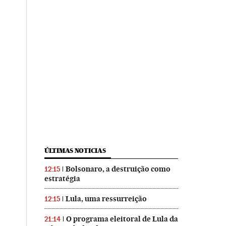
ÚLTIMAS NOTICIAS
Bolsonaro, a destruição como
12:15
estratégia
Lula, uma ressurreição
12:15
O programa eleitoral de Lula da
21:14