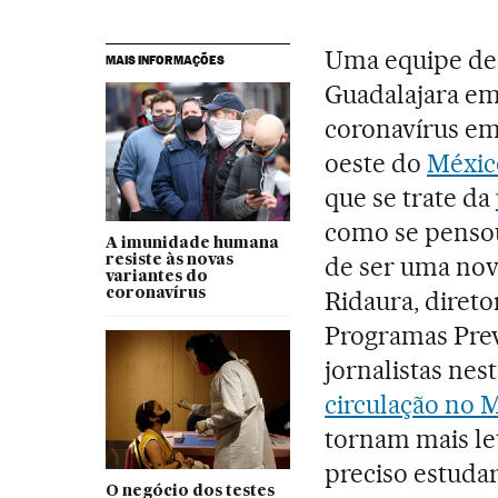
Uma equipe de 
MAIS INFORMAÇÕES
Guadalajara em
coronavírus em
oeste do
Méxic
que se trate da
como se pensou 
A imunidade humana
de ser uma nov
resiste às novas
variantes do
coronavírus
Ridaura, direto
Programas Prev
jornalistas ne
circulação no 
tornam mais le
preciso estudar 
O negócio dos testes