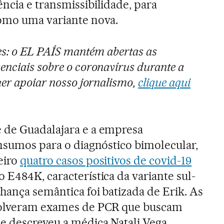
ncia e transmissibilidade, para
como uma variante nova.
res: o EL PAÍS mantém abertas as
enciais sobre o coronavírus durante a
quer apoiar nosso jornalismo,
clique aqui
 de Guadalajara e a empresa
insumos para o diagnóstico bimolecular,
eiro
quatro casos positivos de covid-19
E484K, característica da variante sul-
hança semântica foi batizada de Erik. As
volveram exames de PCR que buscam
e descreveu a médica Natali Vega