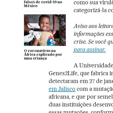
como sua virulê
falsos de covid-19 no
México
categorizá-la 
Aviso aos leito
informações ess
crise. Se você 
para assinar.
O coronavírus na
África explicado por
uma criança
A Universidade
Genes2Life, que fabrica 
detectaram em 27 de jan
em Jalisco
com a mutação 
africana, e que por semel
duas instituições desen
essas mutações, conform