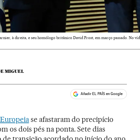
nier, à direita, e seu homólogo britânico David Frost, em março passado. No víd
DE MIGUEL
Añadir EL PAÍS en Google
ales
 Europeia
se afastaram do precipício
 os dois pés na ponta. Sete dias
 de transição acordado no início do ano,