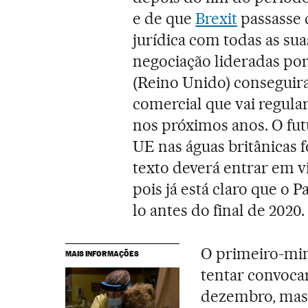
e de que
Brexit
passasse 
jurídica com todas as su
negociação lideradas po
(Reino Unido) conseguira
comercial que vai regular
nos próximos anos. O fut
UE nas águas britânicas fo
texto deverá entrar em v
pois já está claro que o 
lo antes do final de 2020.
O primeiro-mini
MAIS INFORMAÇÕES
tentar convoc
dezembro, mas p