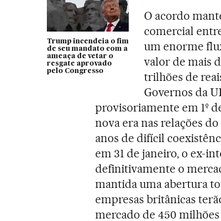
O acordo manté
comercial entr
Trump incendeia o fim
um enorme flu
de seu mandato com a
ameaça de vetar o
valor de mais d
resgate aprovado
pelo Congresso
trilhões de reai
Governos da UE
provisoriamente em 1º de
nova era nas relações d
anos de difícil coexistên
em 31 de janeiro, o ex-i
definitivamente o mercad
mantida uma abertura tot
empresas britânicas terã
mercado de 450 milhões 