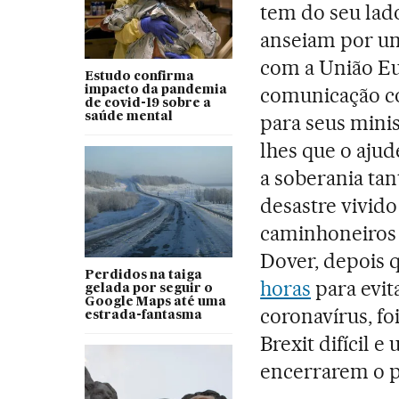
tem do seu lad
anseiam por u
com a União Eu
Estudo confirma
comunicação co
impacto da pandemia
de covid-19 sobre a
saúde mental
para seus minis
lhes que o aju
a soberania ta
desastre vivido
caminhoneiros 
Dover, depois 
Perdidos na taiga
horas
para evit
gelada por seguir o
Google Maps até uma
coronavírus, fo
estrada-fantasma
Brexit difícil 
encerrarem o p