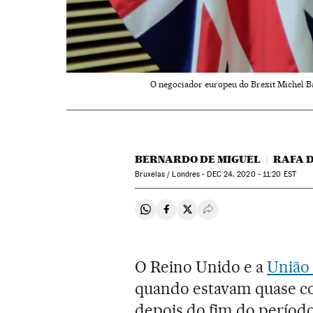
O negociador europeu do Brexit Michel Bar
BERNARDO DE MIGUEL
RAFA 
Bruxelas / Londres -
DEC
24, 2020 - 11:20
EST
Compartir en Whatsapp
Compartir en Facebook
Compartir en Twitter
Desplegar Redes Soci
O Reino Unido e a
União
quando estavam quase com
depois do fim do período