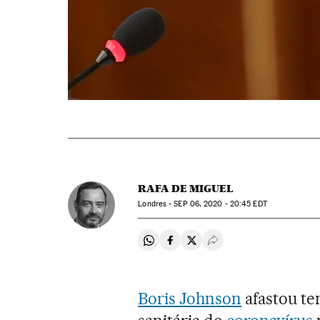
RAFA DE MIGUEL
Londres -
SEP
06, 2020 - 20:45
EDT
Compartir en Whatsapp
Compartir en Facebook
Compartir en Twitter
Desplegar Redes Soci
Boris Johnson
afastou te