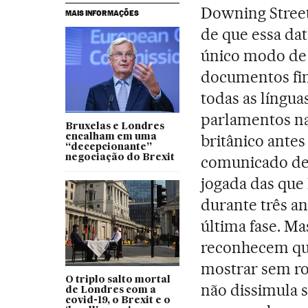
Downing Street
MAIS INFORMAÇÕES
de que essa data
único modo de 
documentos fina
todas as língu
parlamentos na
Bruxelas e Londres
britânico antes
encalham em uma
“decepcionante”
negociação do Brexit
comunicado de
jogada das que
durante três a
última fase. Ma
reconhecem qu
mostrar sem rod
O triplo salto mortal
não dissimula 
de Londres com a
covid-19, o Brexit e o